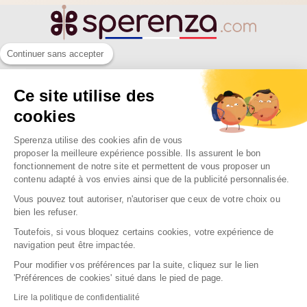
Continuer sans accepter
SPERENZA
Ce site utilise des
55 Allée Eugène Ducretet
cookies
26000 VALENCE - FRANCE
Sperenza utilise des cookies afin de vous
proposer la meilleure expérience possible. Ils assurent le bon
fonctionnement de notre site et permettent de vous proposer un
NOTRE SOCIÉTÉ

contenu adapté à vos envies ainsi que de la publicité personnalisée.
NOS MARQUES

Vous pouvez tout autoriser, n'autoriser que ceux de votre choix ou
bien les refuser.
NOS RAYONS

Toutefois, si vous bloquez certains cookies, votre expérience de
navigation peut être impactée.
Pour modifier vos préférences par la suite, cliquez sur le lien
'Préférences de cookies' situé dans le pied de page.
2026 Sperenza
Lire la politique de confidentialité