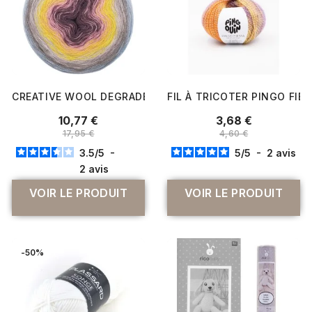
CREATIVE WOOL DEGRADE SUPER 6 - CHÂLE ET ÉTOLE - 
FIL À TRICOTER PINGO FIE
10,77 €
3,68 €
17,95 €
4,60 €
3.5
/
5
-
5
/
5
-
2
avis
2
avis
VOIR LE PRODUIT
VOIR LE PRODUIT
-50%