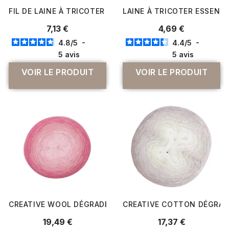
FIL DE LAINE À TRICOTER FASHION ALPACA SUPERFINE HE
LAINE À TRICOTER ESSENTI
7,13 €
4,69 €
4.8
/
5
-
4.4
/
5
-
5
avis
5
avis
VOIR LE PRODUIT
VOIR LE PRODUIT
CREATIVE WOOL DÉGRADÉ 200 GR CHÂLE ET ÉTOLE - RIC
CREATIVE COTTON DÉGRADÉ 
19,49 €
17,37 €