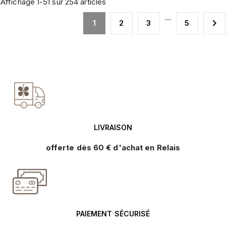
Affichage 1-51 sur 254 articles
…

1
2
3
5
LIVRAISON
offerte dès 60 € d'achat en Relais
PAIEMENT SÉCURISÉ