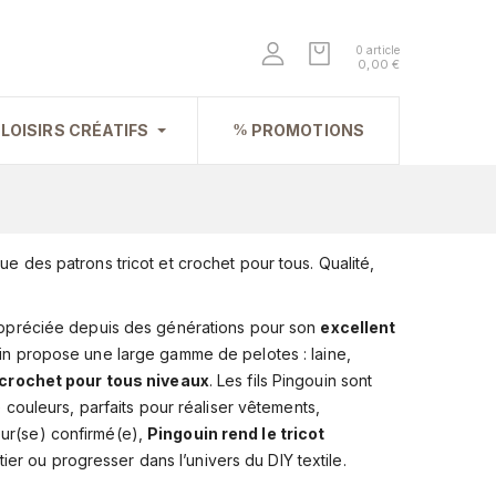
0 article
0,00 €
LOISIRS CRÉATIFS
PROMOTIONS
ue des patrons tricot et crochet pour tous. Qualité,
, appréciée depuis des générations pour son
excellent
uin propose une large gamme de pelotes : laine,
 crochet pour tous niveaux
. Les fils Pingouin sont
e couleurs, parfaits pour réaliser vêtements,
eur(se) confirmé(e),
Pingouin rend le tricot
tier ou progresser dans l’univers du DIY textile.