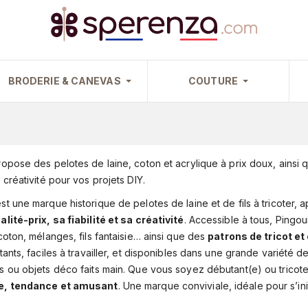
BRODERIE & CANEVAS
COUTURE
opose des pelotes de laine, coton et acrylique à prix doux, ainsi q
 créativité pour vos projets DIY.
st une marque historique de pelotes de laine et de fils à tricoter
lité-prix, sa fiabilité et sa créativité
. Accessible à tous, Pingo
coton, mélanges, fils fantaisie… ainsi que des
patrons de tricot et
tants, faciles à travailler, et disponibles dans une grande variété d
s ou objets déco faits main. Que vous soyez débutant(e) ou tricot
e, tendance et amusant
. Une marque conviviale, idéale pour s’ini