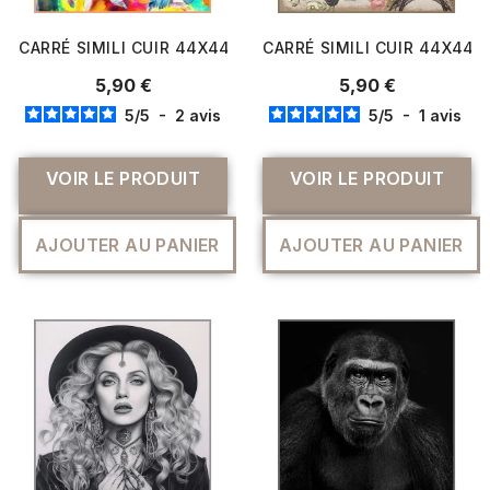
CARRÉ SIMILI CUIR 44X44 CM OEIL MULTICOLORE
CARRÉ SIMILI CUIR 44X44 
5,90 €
5,90 €
5
/
5
-
2
avis
5
/
5
-
1
avis
VOIR LE PRODUIT
VOIR LE PRODUIT
AJOUTER AU PANIER
AJOUTER AU PANIER