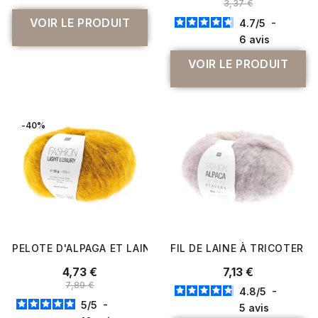
3,37 €
VOIR LE PRODUIT
4.7
/
5
-
6
avis
VOIR LE PRODUIT
-40%
PELOTE D'ALPAGA ET LAINE FASHION LIGHT LUXURY - RI
FIL DE LAINE À TRICOTER F
4,73 €
7,13 €
7,89 €
4.8
/
5
-
5
/
5
-
5
avis