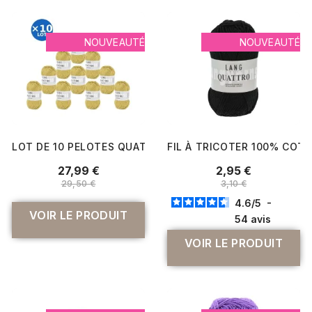
NOUVEAUTÉ
NOUVEAUTÉ
LOT DE 10 PELOTES QUATTRO DE LANG YARNS – 500 G DE
FIL À TRICOTER 100% COT
27,99 €
2,95 €
29,50 €
3,10 €
4.6
/
5
-
VOIR LE PRODUIT
54
avis
VOIR LE PRODUIT