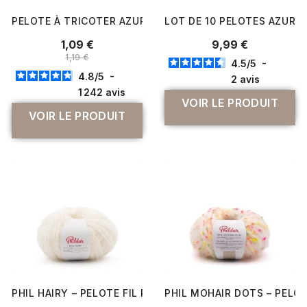
PELOTE À TRICOTER AZURITE DE DISTRIFIL - LAISSEZ VOT
LOT DE 10 PELOTES AZURITE 
1,09 €
9,99 €
1,19 €
4.5
/
5
-
4.8
/
5
-
2
avis
1 242
avis
VOIR LE PRODUIT
VOIR LE PRODUIT
PHIL HAIRY – PELOTE FIL POILU DUVETEUX PHILDAR 100 
PHIL MOHAIR DOTS – PELOT