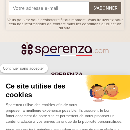
S’ABONNER
Vous pouvez vous désinscrire à tout moment. Vous trouverez pour
cela nos informations de contact dans les conditions d'utilisation
du site.
Continuer sans accepter
SPERENZA
55 Allée Eugène Ducretet
Ce site utilise des
26000 VALENCE - FRANCE
cookies
Sperenza utilise des cookies afin de vous
proposer la meilleure expérience possible. Ils assurent le bon
NOTRE SOCIÉTÉ

fonctionnement de notre site et permettent de vous proposer un
NOS MARQUES

contenu adapté à vos envies ainsi que de la publicité personnalisée.
Vous pouvez tout autoriser, n'autoriser que ceux de votre choix ou