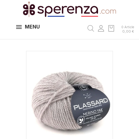
MENU
0 Article
0,00 €