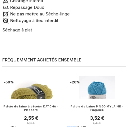
Chlorage Interdit
Repassage Doux
Ne pas mettre au Sèche-linge
Nettoyage à Sec interdit
Séchage à plat
FRÉQUEMMENT ACHETÉS ENSEMBLE
-50%
-20%
Pelote de laine à tricoter DATCHA -
Pelote de Laine PINGO MYLAINE -
Plassard
Pingouin
2,55 €
3,52 €
Prix
Prix
Prix normal
Prix normal
5,10 €
4,40 €
4.6
/
5
-
5
/
5
-
3
avis