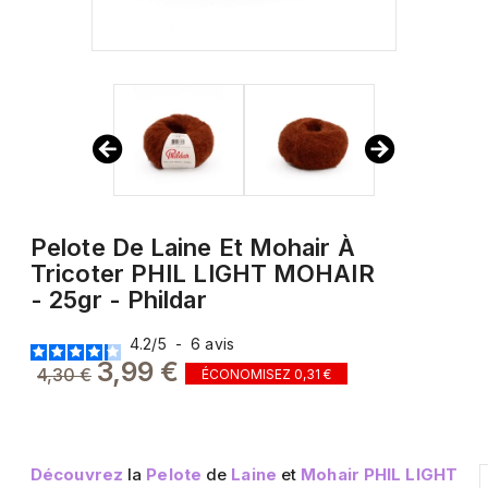
Pelote De Laine Et Mohair À
Tricoter PHIL LIGHT MOHAIR
- 25gr - Phildar
4.2
/
5
-
6
avis
3,99 €
4,30 €
ÉCONOMISEZ 0,31 €
Découvrez
la
Pelote
de
Laine
et
Mohair PHIL LIGHT