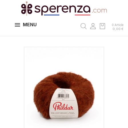
MENU
0 Article
0,00 €