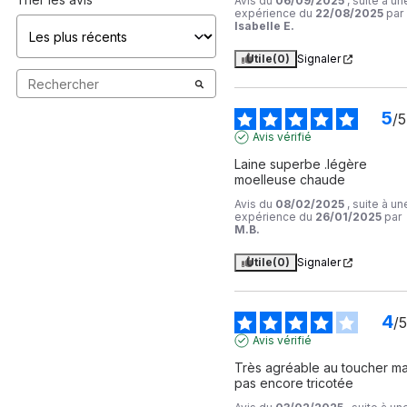
Avis du
06/09/2025
, suite à un
expérience du
22/08/2025
par
Isabelle E.
Utile
(0)
Signaler
5
/
5
Avis vérifié
Laine superbe .légère 
moelleuse chaude
Avis du
08/02/2025
, suite à un
expérience du
26/01/2025
par
M.B.
Utile
(0)
Signaler
4
/
5
Avis vérifié
Très agréable au toucher mai
pas encore tricotée