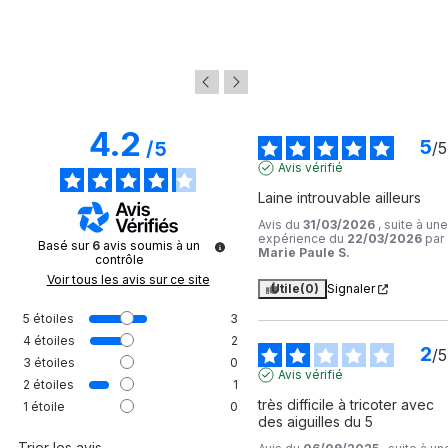
4.2
5
/
5
/
5
Avis vérifié
Laine introuvable ailleurs
Avis du
31/03/2026
, suite à une
expérience du
22/03/2026
par
Basé sur
6
avis soumis à un
Marie Paule S.
contrôle
Voir tous les avis sur ce site
Utile
(0)
Signaler
5
étoiles
3
4
étoiles
2
2
/
5
3
étoiles
0
Avis vérifié
2
étoiles
1
très difficile à tricoter avec 
1
étoile
0
des aiguilles du 5
Trier les avis