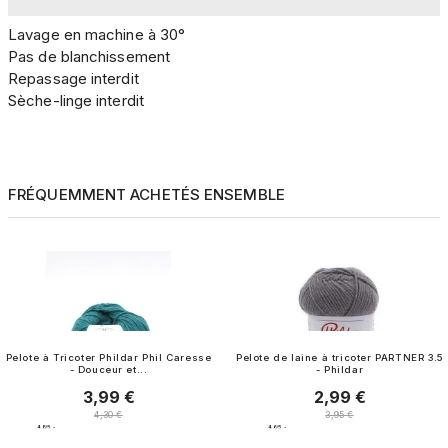
Lavage en machine à 30°
Pas de blanchissement
Repassage interdit
Sèche-linge interdit
FRÉQUEMMENT ACHETÉS ENSEMBLE
Pelote à Tricoter Phildar Phil Caresse
Pelote de laine à tricoter PARTNER 3.5
- Douceur et...
- Phildar
3,99 €
2,99 €
Prix
Prix
Prix normal
Prix normal
4,30 €
3,95 €
4.8
/
5
-
4.6
/
5
-
15
avis
57
avis