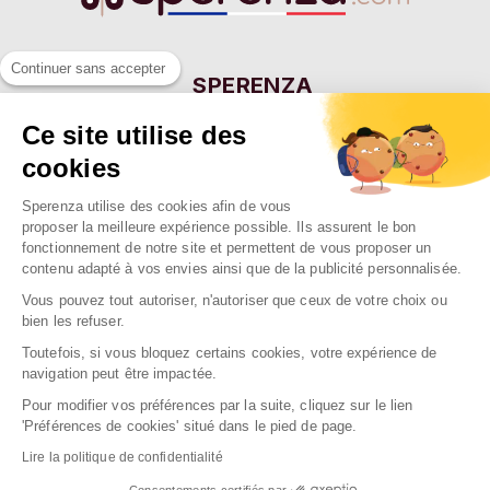
Continuer sans accepter
SPERENZA
55 Allée Eugène Ducretet
Ce site utilise des
26000 VALENCE - FRANCE
cookies
Sperenza utilise des cookies afin de vous
NOTRE SOCIÉTÉ

proposer la meilleure expérience possible. Ils assurent le bon
fonctionnement de notre site et permettent de vous proposer un
NOS MARQUES

contenu adapté à vos envies ainsi que de la publicité personnalisée.
NOS RAYONS

Vous pouvez tout autoriser, n'autoriser que ceux de votre choix ou
bien les refuser.
Toutefois, si vous bloquez certains cookies, votre expérience de
navigation peut être impactée.
Pour modifier vos préférences par la suite, cliquez sur le lien
2026 Sperenza
'Préférences de cookies' situé dans le pied de page.
Conception & réalisation : SFI
Lire la politique de confidentialité
Consentements certifiés par