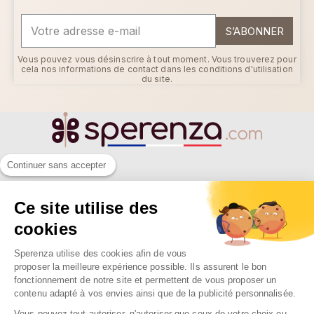
S’ABONNER
Vous pouvez vous désinscrire à tout moment. Vous trouverez pour
cela nos informations de contact dans les conditions d'utilisation
du site.
Continuer sans accepter
SPERENZA
Ce site utilise des
55 Allée Eugène Ducretet
26000 VALENCE - FRANCE
cookies
Sperenza utilise des cookies afin de vous
proposer la meilleure expérience possible. Ils assurent le bon
fonctionnement de notre site et permettent de vous proposer un
NOTRE SOCIÉTÉ

contenu adapté à vos envies ainsi que de la publicité personnalisée.
NOS MARQUES

Vous pouvez tout autoriser, n'autoriser que ceux de votre choix ou