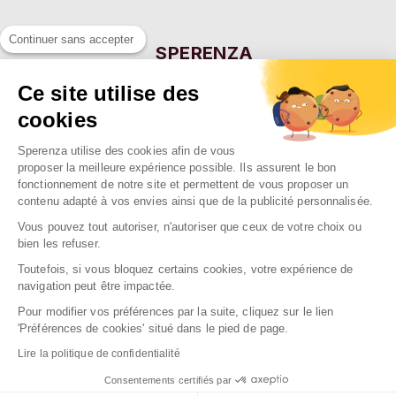
Continuer sans accepter
SPERENZA
55 Allée Eugène Ducretet
Ce site utilise des
26000 VALENCE - FRANCE
cookies
Sperenza utilise des cookies afin de vous
NOTRE SOCIÉTÉ

proposer la meilleure expérience possible. Ils assurent le bon
fonctionnement de notre site et permettent de vous proposer un
NOS MARQUES

contenu adapté à vos envies ainsi que de la publicité personnalisée.
NOS RAYONS

Vous pouvez tout autoriser, n'autoriser que ceux de votre choix ou
bien les refuser.
Toutefois, si vous bloquez certains cookies, votre expérience de
navigation peut être impactée.
Pour modifier vos préférences par la suite, cliquez sur le lien
2026 Sperenza
'Préférences de cookies' situé dans le pied de page.
Conception & réalisation : SFI
Lire la politique de confidentialité
Consentements certifiés par