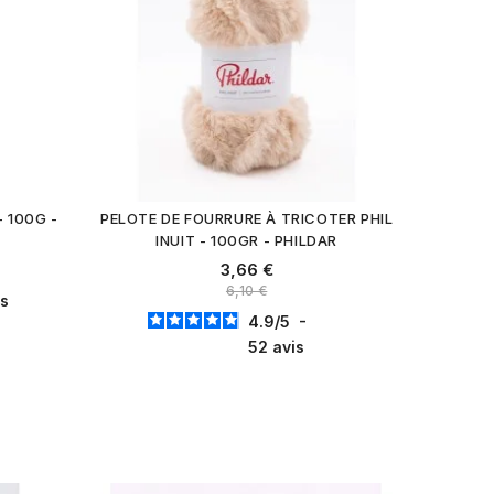
 100G -
PELOTE DE FOURRURE À TRICOTER PHIL
INUIT - 100GR - PHILDAR
3,66 €
6,10 €
is
4.9
/
5
-
52
avis