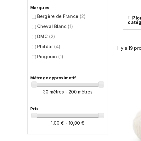
Marques
Bergère de France
(2)
Plo
catég
Cheval Blanc
(1)
DMC
(2)
Phildar
(4)
Il y a 19 pr
Pingouin
(1)
Rico Design
(3)
Métrage approximatif
30 mètres - 200 mètres
Prix
1,00 € - 10,00 €