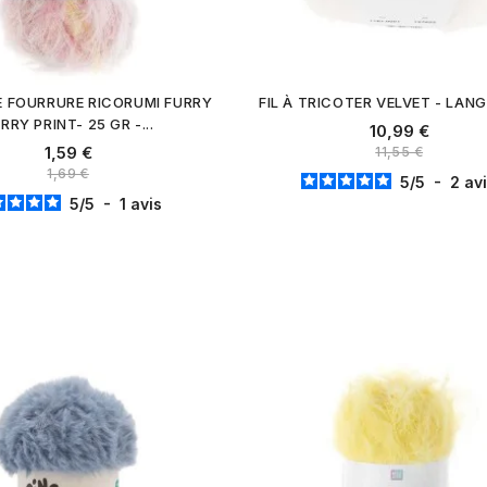
SE FOURRURE RICORUMI FURRY
FIL À TRICOTER VELVET - LAN
RRY PRINT- 25 GR -...
10,99 €
1,59 €
11,55 €
1,69 €
5
/
5
-
2
av
5
/
5
-
1
avis