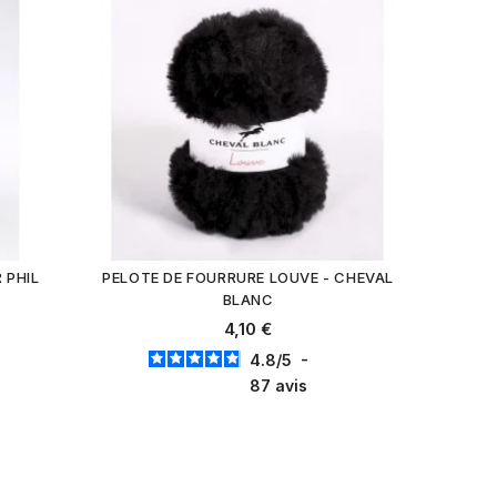
 PHIL
PELOTE DE FOURRURE LOUVE - CHEVAL
BLANC
4,10 €
4.8
/
5
-
87
avis