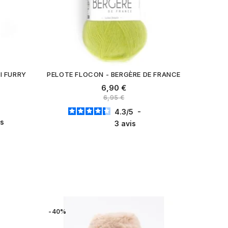
I FURRY
PELOTE FLOCON - BERGÈRE DE FRANCE
6,90 €
6,95 €
4.3
/
5
-
is
3
avis
-40%