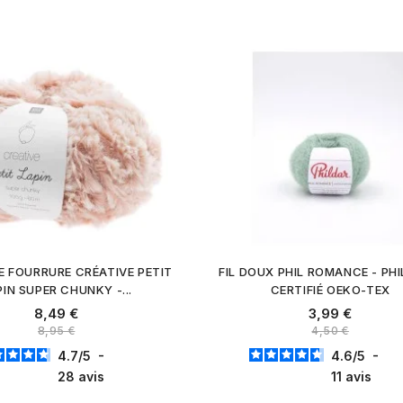
E FOURRURE CRÉATIVE PETIT
FIL DOUX PHIL ROMANCE - PHI
PIN SUPER CHUNKY -...
CERTIFIÉ OEKO-TEX
8,49 €
3,99 €
8,95 €
4,50 €
4.7
/
5
-
4.6
/
5
-
28
avis
11
avis