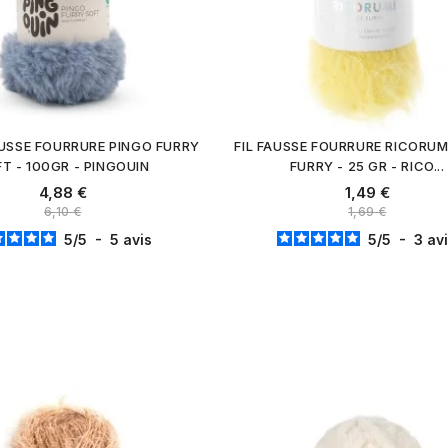
USSE FOURRURE PINGO FURRY
FIL FAUSSE FOURRURE RICORUM
T - 100GR - PINGOUIN
FURRY - 25 GR - RICO...
4,88 €
1,49 €
6,10 €
1,69 €
5
/
5
-
5
avis
5
/
5
-
3
av