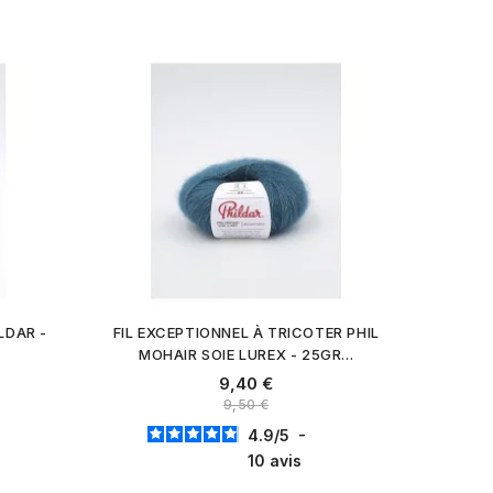
LDAR -
FIL EXCEPTIONNEL À TRICOTER PHIL
MOHAIR SOIE LUREX - 25GR...
9,40 €
9,50 €
4.9
/
5
-
10
avis