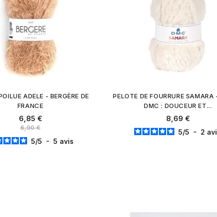
POILUE ADELE - BERGÈRE DE
PELOTE DE FOURRURE SAMARA -
FRANCE
DMC : DOUCEUR ET...
6,85 €
8,69 €
6,90 €
5
/
5
-
2
av
5
/
5
-
5
avis