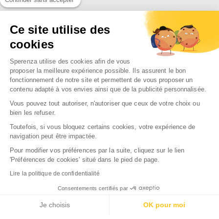
Ce site utilise des
SPERENZA
55 Allée Eugène Ducretet
cookies
26000 VALENCE - FRANCE
Sperenza utilise des cookies afin de vous
proposer la meilleure expérience possible. Ils assurent le bon
fonctionnement de notre site et permettent de vous proposer un
contenu adapté à vos envies ainsi que de la publicité personnalisée.
NOTRE SOCIÉTÉ

Vous pouvez tout autoriser, n'autoriser que ceux de votre choix ou
NOS MARQUES

bien les refuser.
NOS RAYONS

Toutefois, si vous bloquez certains cookies, votre expérience de
navigation peut être impactée.
Pour modifier vos préférences par la suite, cliquez sur le lien
'Préférences de cookies' situé dans le pied de page.
Lire la politique de confidentialité
2026 Sperenza
Consentements certifiés par
Conception & réalisation : SFI
Je choisis
OK pour moi