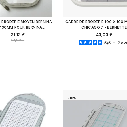
 BRODERIE MOYEN BERNINA
CADRE DE BRODERIE 100 X 100
130MM POUR BERNINA...
CHICAGO 7 - BERNETTE
31,13 €
43,00 €
51,89 €
5
/
5
-
2
av
-10%