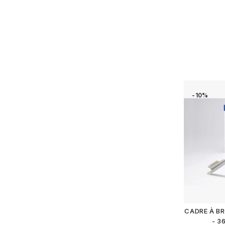
-10%
CADRE À B
- 3