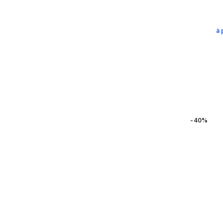
à 
-40%