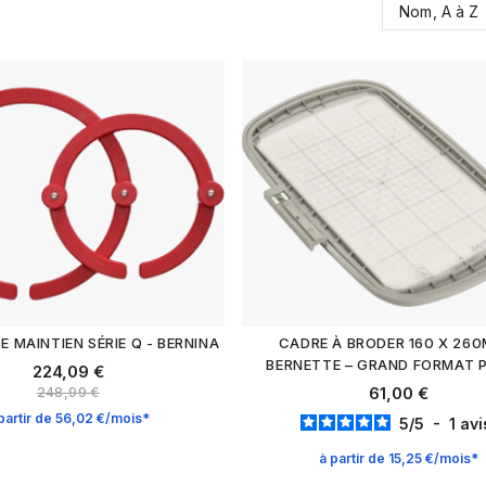
Nom, A à Z
 MAINTIEN SÉRIE Q - BERNINA
CADRE À BRODER 160 X 260
BERNETTE – GRAND FORMAT P
224,09 €
61,00 €
248,99 €
partir de 56,02 €/mois*
5
/
5
-
1
avi
à partir de 15,25 €/mois*