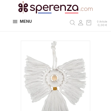
MENU
0 Article
0,00 €