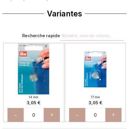
Variantes
Recherche rapide
14 mm
17 mm
3,05 €
3,05 €
-
+
-
+