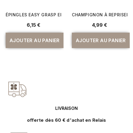
ÉPINGLES EASY GRASP ERGONOMIQUES 38×0,58 MM – P
CHAMPIGNON À REPRISER EN
Prix
Prix
6,15 €
4,99 €
AJOUTER AU PANIER
AJOUTER AU PANIER
LIVRAISON
offerte dès 60 € d'achat en Relais