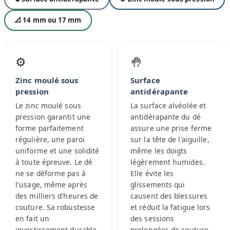
📐 14 mm ou 17 mm
⚙️
🤚
Zinc moulé sous
Surface
pression
antidérapante
Le zinc moulé sous
La surface alvéolée et
pression garantit une
antidérapante du dé
forme parfaitement
assure une prise ferme
régulière, une paroi
sur la tête de l'aiguille,
uniforme et une solidité
même les doigts
à toute épreuve. Le dé
légèrement humides.
ne se déforme pas à
Elle évite les
l'usage, même après
glissements qui
des milliers d'heures de
causent des blessures
couture. Sa robustesse
et réduit la fatigue lors
en fait un
des sessions
investissement durable.
prolongées de couture