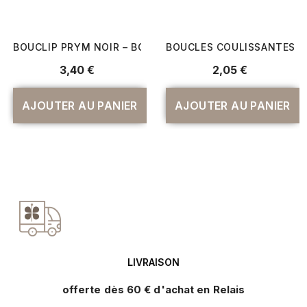
BOUCLIP PRYM NOIR – BOUCLE RAPIDE PLASTIQUE SAC À 
BOUCLES COULISSANTES PR
Prix
Prix
3,40 €
2,05 €
AJOUTER AU PANIER
AJOUTER AU PANIER
LIVRAISON
offerte dès 60 € d'achat en Relais