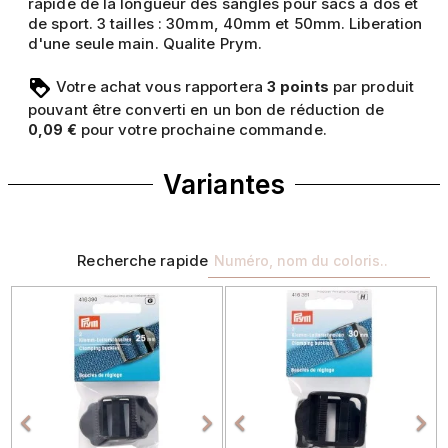
rapide de la longueur des sangles pour sacs a dos et
de sport. 3 tailles : 30mm, 40mm et 50mm. Liberation
d'une seule main. Qualite Prym.
Votre achat vous rapportera
points
par produit
3
pouvant être converti en un bon de réduction de
pour votre prochaine commande.
0,09 €
Variantes
Recherche rapide
Précédent
Suivant
Précédent
Sui



