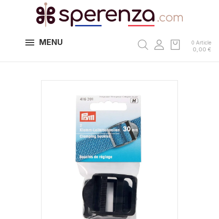
MENU
0 Article
0,00 €