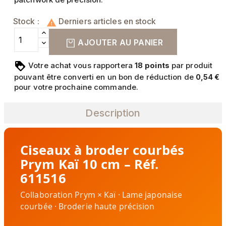
Stock :
Derniers articles en stock

AJOUTER AU PANIER
Votre achat vous rapportera
points
par produit
18
pouvant être converti en un bon de réduction de
0,54 €
pour votre prochaine commande.
Description
Ciseaux à broder courbés
Prym Kaï 10 cm – Réf.
611516
Collaboration Prym × Kaï · Lame japonaise
courbée · Broderie haute précision