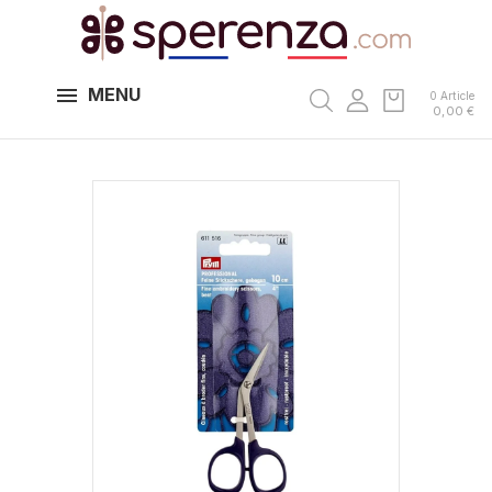
MENU
0 Article
0,00 €