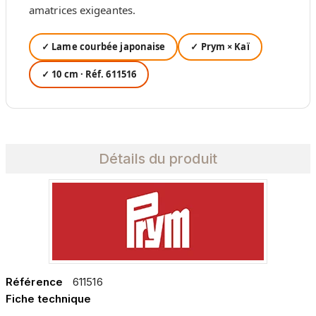
amatrices exigeantes.
✓ Lame courbée japonaise
✓ Prym × Kaï
✓ 10 cm · Réf. 611516
Détails du produit
Référence
611516
Fiche technique