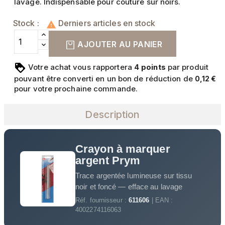
lavage. Indispensable pour couture sur noirs.
Stock :
Derniers articles en stock

AJOUTER AU PANIER
Votre achat vous rapportera
points
par produit
4
pouvant être converti en un bon de réduction de
0,12 €
pour votre prochaine commande.
Description
Crayon à marquer
argent Prym
Trace argentée lumineuse sur tissu
noir et foncé — efface au lavage
Réf. fournisseur :
611606
| EAN :
4002274116063