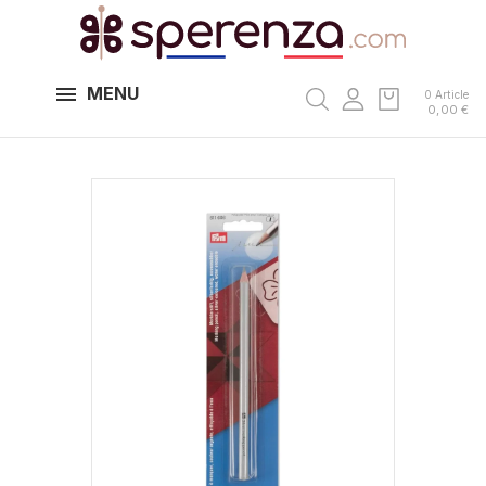
MENU
0 Article
0,00 €