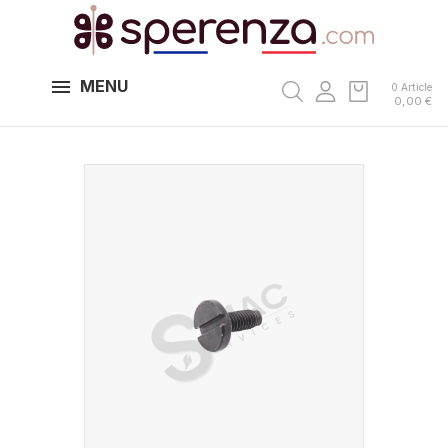
MENU
0 Article
0,00 €