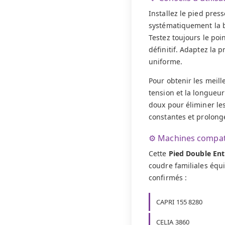
Installez le pied pre
systématiquement la ba
Testez toujours le poi
définitif. Adaptez la 
uniforme.
Pour obtenir les meille
tension et la longueur
doux pour éliminer les
constantes et prolong
⚙️ Machines compat
Cette
Pied Double En
coudre familiales éq
confirmés :
CAPRI 155 8280
CELIA 3860