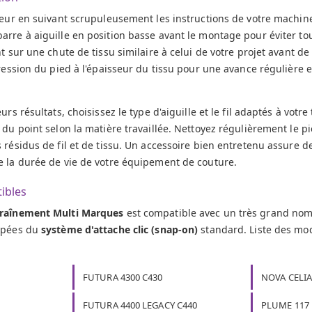
sseur en suivant scrupuleusement les instructions de votre machin
rre à aiguille en position basse avant le montage pour éviter tou
nt sur une chute de tissu similaire à celui de votre projet avant 
pression du pied à l'épaisseur du tissu pour une avance régulière e
urs résultats, choisissez le type d'aiguille et le fil adaptés à votre 
 du point selon la matière travaillée. Nettoyez régulièrement le p
 résidus de fil et de tissu. Un accessoire bien entretenu assure 
e la durée de vie de votre équipement de couture.
ibles
traînement Multi Marques
est compatible avec un très grand no
uipées du
système d'attache clic (snap-on)
standard. Liste des mo
FUTURA 4300 C430
NOVA CELIA
FUTURA 4400 LEGACY C440
PLUME 117