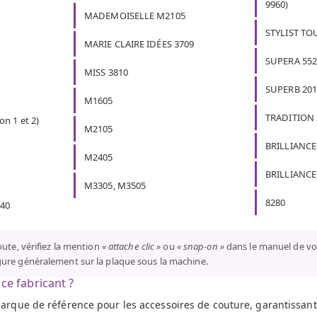
9960)
MADEMOISELLE M2105
STYLIST TO
MARIE CLAIRE IDÉES 3709
SUPERA 5523
MISS 3810
SUPERB 201
M1605
TRADITION 2
n 1 et 2)
M2105
BRILLIANCE
M2405
BRILLIANCE 
M3305, M3505
8280
040
ute, vérifiez la mention
« attache clic »
ou
« snap-on »
dans le manuel de vo
ure généralement sur la plaque sous la machine.
ce fabricant ?
marque de référence pour les accessoires de couture, garantissant