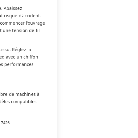
e. Abaissez
t risque d'accident.
de commencer l'ouvrage
t une tension de fil
tissu. Réglez la
ied avec un chiffon
des performances
mbre de machines à
dèles compatibles
 7426