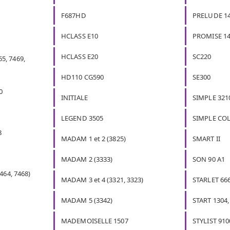
F687HD
PRELUDE 14
HCLASS E10
PROMISE 14
HCLASS E20
SC220
5, 7469,
HD110 CG590
SE300
0
INITIALE
SIMPLE 3210
LEGEND 3505
SIMPLE COL
8
MADAM 1 et 2 (3825)
SMART II
MADAM 2 (3333)
SON 90 A1
7464, 7468)
MADAM 3 et 4 (3321, 3323)
STARLET 666
MADAM 5 (3342)
START 1304,
MADEMOISELLE 1507
STYLIST 910