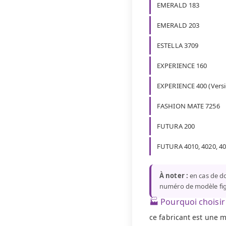
EMERALD 183
EMERALD 203
ESTELLA 3709
EXPERIENCE 160
EXPERIENCE 400 (Versio
FASHION MATE 7256
FUTURA 200
FUTURA 4010, 4020, 4
À noter :
en cas de do
numéro de modèle fig
🏭 Pourquoi choisir 
ce fabricant est une 