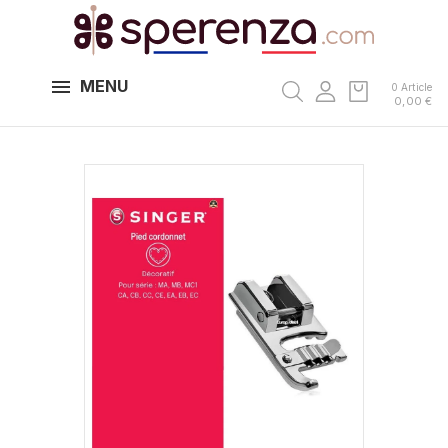
MENU
0 Article
0,00 €