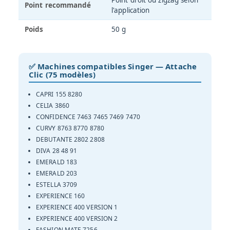
Point droit ou zigzag selon
Point recommandé
l'application
Poids
50 g
✅ Machines compatibles Singer — Attache
Clic (75 modèles)
CAPRI 155 8280
CELIA 3860
CONFIDENCE 7463 7465 7469 7470
CURVY 8763 8770 8780
DEBUTANTE 2802 2808
DIVA 28 48 91
EMERALD 183
EMERALD 203
ESTELLA 3709
EXPERIENCE 160
EXPERIENCE 400 VERSION 1
EXPERIENCE 400 VERSION 2
FASHION MATE 7256