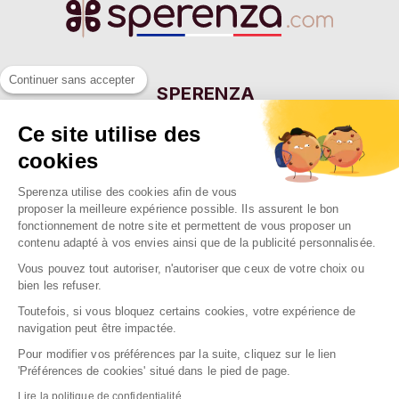
Continuer sans accepter
SPERENZA
55 Allée Eugène Ducretet
Ce site utilise des
26000 VALENCE - FRANCE
cookies
Sperenza utilise des cookies afin de vous
NOTRE SOCIÉTÉ

proposer la meilleure expérience possible. Ils assurent le bon
fonctionnement de notre site et permettent de vous proposer un
NOS MARQUES

contenu adapté à vos envies ainsi que de la publicité personnalisée.
NOS RAYONS

Vous pouvez tout autoriser, n'autoriser que ceux de votre choix ou
bien les refuser.
Toutefois, si vous bloquez certains cookies, votre expérience de
navigation peut être impactée.
Pour modifier vos préférences par la suite, cliquez sur le lien
2026 Sperenza
'Préférences de cookies' situé dans le pied de page.
Conception & réalisation : SFI
Lire la politique de confidentialité