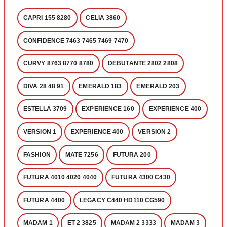
CAPRI 155 8280
CELIA 3860
CONFIDENCE 7463 7465 7469 7470
CURVY 8763 8770 8780
DEBUTANTE 2802 2808
DIVA 28 48 91
EMERALD 183
EMERALD 203
ESTELLA 3709
EXPERIENCE 160
EXPERIENCE 400
VERSION 1
EXPERIENCE 400
VERSION 2
FASHION
MATE 7256
FUTURA 200
FUTURA 4010 4020 4040
FUTURA 4300 C430
FUTURA 4400
LEGACY C440 HD110 CG590
MADAM 1
ET 2 3825
MADAM 2 3333
MADAM 3