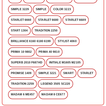
SIMPLE 3229
SIMPLE
COLOR 3223
STARLET 6660
STARLET 6680
STARLET 6689
START 1304
TRADITION 2250
BRILLIANCE 6160 6180 6199
STYLIST 4060
PRIMA 10 9802
PRIMA 40 9810
SUPERB 2010 F687HD
INITIALE M1605 M2105
PROMISE 1409
SIMPLE 3221
SMART
STARLET
TRADITION 2259
LEGEND 3505 SC220
MADAM 6 ME457
MADAM 8 CE677