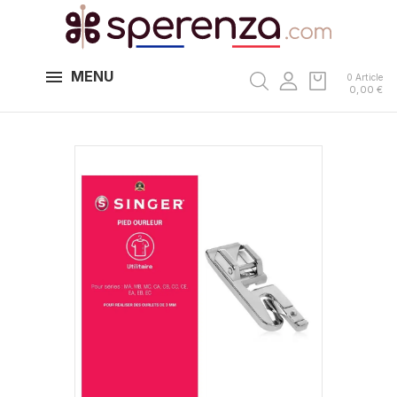
MENU
0 Article
0,00 €