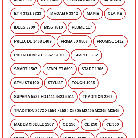
ET 4 3321 3323
MADAM 5 3342
MARIE
CLAIRE
IDEES 3709
MISS 3810
PLUME 117
PRELUDE 1408 1409
PRIMA 30 9808
PROMISE 1412
PROTAGONISTE 2662 SE300
SIMPLE 3232
SMART 1507
STARLET 6699
START 1306
STYLIST 9100
STYLIST
TOUCH 4085
SUPERA 5523 HD4411 4423 5511
TRADITION 2263
TRADITION 2273 XL550 XL580 C5205 M2405 M3305 M3505
MADEMOISELLE 1507
CE 150
CE 250
CE 350