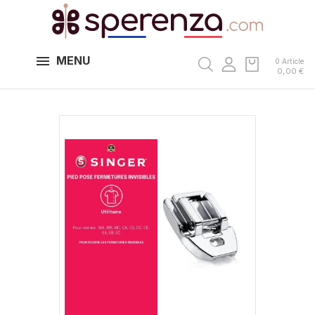
MENU
0 Article
0,00 €