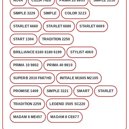
NOVA
CELIA 7426
PRIMA 20 9805
SIMPLE 3210
SIMPLE 3229
SIMPLE
COLOR 3223
STARLET 6660
STARLET 6680
STARLET 6689
START 1304
TRADITION 2250
BRILLIANCE 6160 6180 6199
STYLIST 4060
PRIMA 10 9802
PRIMA 40 9810
SUPERB 2010 F687HD
INITIALE M1605 M2105
PROMISE 1409
SIMPLE 3221
SMART
STARLET
TRADITION 2259
LEGEND 3505 SC220
MADAM 6 ME457
MADAM 8 CE677