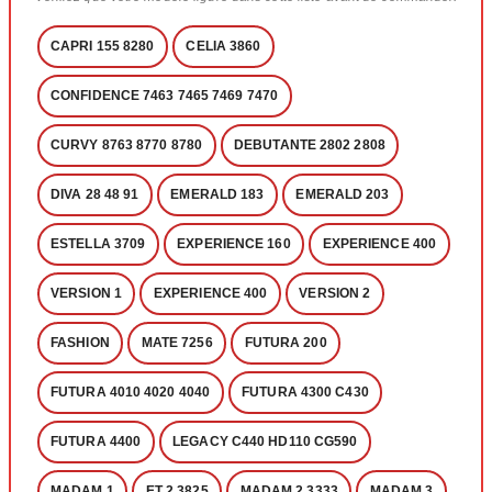
CAPRI 155 8280
CELIA 3860
CONFIDENCE 7463 7465 7469 7470
CURVY 8763 8770 8780
DEBUTANTE 2802 2808
DIVA 28 48 91
EMERALD 183
EMERALD 203
ESTELLA 3709
EXPERIENCE 160
EXPERIENCE 400
VERSION 1
EXPERIENCE 400
VERSION 2
FASHION
MATE 7256
FUTURA 200
FUTURA 4010 4020 4040
FUTURA 4300 C430
FUTURA 4400
LEGACY C440 HD110 CG590
MADAM 1
ET 2 3825
MADAM 2 3333
MADAM 3