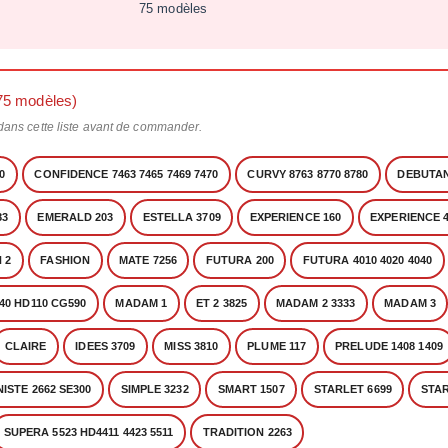
75 modèles
75 modèles)
 dans cette liste avant de commander.
0
CONFIDENCE 7463 7465 7469 7470
CURVY 8763 8770 8780
DEBUTAN
83
EMERALD 203
ESTELLA 3709
EXPERIENCE 160
EXPERIENCE 
 2
FASHION
MATE 7256
FUTURA 200
FUTURA 4010 4020 4040
40 HD110 CG590
MADAM 1
ET 2 3825
MADAM 2 3333
MADAM 3
CLAIRE
IDEES 3709
MISS 3810
PLUME 117
PRELUDE 1408 1409
STE 2662 SE300
SIMPLE 3232
SMART 1507
STARLET 6699
STAR
SUPERA 5523 HD4411 4423 5511
TRADITION 2263