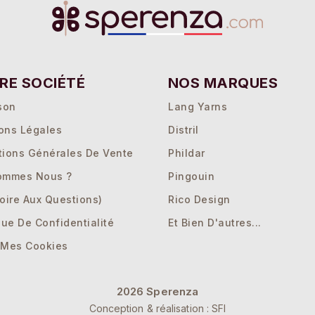
RE SOCIÉTÉ
NOS MARQUES
son
Lang Yarns
ons Légales
Distril
tions Générales De Vente
Phildar
ommes Nous ?
Pingouin
oire Aux Questions)
Rico Design
que De Confidentialité
Et Bien D'autres...
 Mes Cookies
2026 Sperenza
ons
Conception & réalisation : SFI
 de confidentialité, en garantissant la conformité avec les réglement