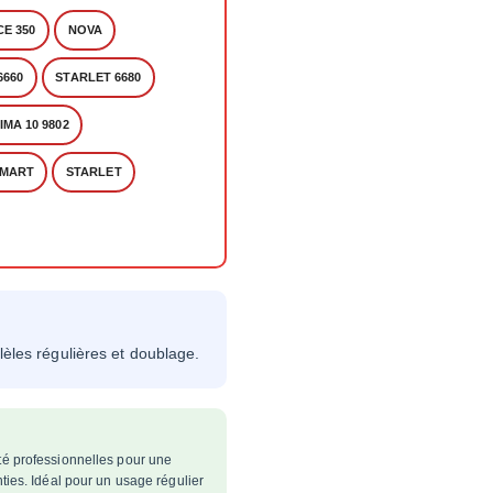
CE 350
NOVA
6660
STARLET 6680
IMA 10 9802
MART
STARLET
lèles régulières et doublage.
té professionnelles pour une
ties. Idéal pour un usage régulier