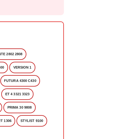
TE 2802 2808
400
VERSION 1
FUTURA 4300 C430
ET 4 3321 3323
PRIMA 30 9808
T 1306
STYLIST 9100