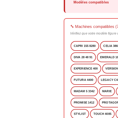
Modèles compatibles
🔧 Machines compatibles (
Vérifiez que votre modèle figure
CAPRI 155 8280
CELIA 386
DIVA 28 48 91
EMERALD 1
EXPERIENCE 400
VERSION
FUTURA 4400
LEGACY C4
MADAM 5 3342
MARIE
PROMISE 1412
PROTAGONI
STYLIST
TOUCH 4085