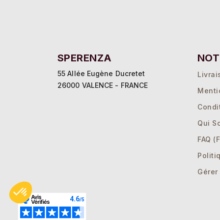
SPERENZA
NOT
55 Allée Eugène Ducretet
Livrai
26000 VALENCE - FRANCE
Menti
Condi
Qui S
FAQ (F
Politi
Gérer
Axeptio consent
Plateforme de Gestion du Consentement : Personnalisez vos Opti
Notre plateforme vous permet d'adapter et de gérer vos paramètres