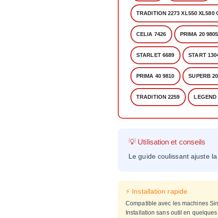
TRADITION 2273 XL550 XL580 
CELIA 7426
PRIMA 20 980
STARLET 6689
START 130
PRIMA 40 9810
SUPERB 20
TRADITION 2259
LEGEND 
💡 Utilisation et conseils
Le guide coulissant ajuste l
⚡ Installation rapide
Compatible avec les machines Sin
Installation sans outil en quelqu