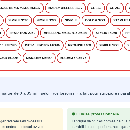
C5205 M2405 M3305 M3505
MADEMOISELLE 1507
CE 150
CE 250
5
SIMPLE 3210
SIMPLE 3229
SIMPLE
COLOR 3223
STARLET 
4
TRADITION 2250
BRILLIANCE 6160 6180 6199
STYLIST 4060
PR
10 F687HD
INITIALE M1605 M2105
PROMISE 1409
SIMPLE 3221
S
3505 SC220
MADAM 6 ME457
MADAM 8 CE677
a marge de 0 à 35 mm selon vos besoins. Parfait pour surpiqûres paral
🛡️ Qualité professionnelle
ger référencées ci-dessus.
Fabriqué selon des normes de quali
es secondes — consultez votre
durabilité et des performances garan