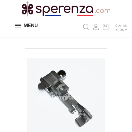
MENU
0 Article
0,00 €