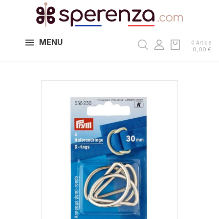
MENU
0 Article
0,00 €