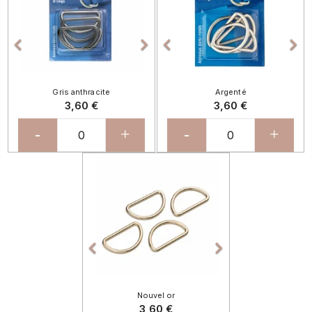




Gris anthracite
Argenté
3,60 €
3,60 €
-
+
-
+
Précédent
Suivant


Nouvel or
3,60 €