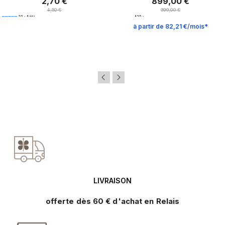
2,70 €
899,00 €
Prix
Prix
Prix normal
Prix normal
4,50 €
999,00 €
5
/
5
-
4
avis
4.5
/
5
-
2
avis
à partir de 82,21 €/mois*
LIVRAISON
offerte dès 60 € d'achat en Relais