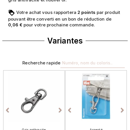
Votre achat vous rapportera
points
par produit
2
pouvant être converti en un bon de réduction de
pour votre prochaine commande.
0,06 €
Variantes
Recherche rapide
Précédent
Suivant
Précédent
Sui




Gris anthracite
Argenté