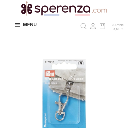
MENU
0 Article
0,00 €