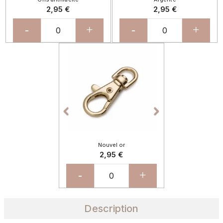
2,95 €
2,95 €
-
+
-
+
Précédent
Suivant


Nouvel or
2,95 €
-
+
Description