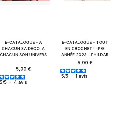
E-CATALOGUE - A
E-CATALOGUE - TOUT
CHACUN SA DECO, A
EN CROCHET! - P/E
CHACUN SON UNIVERS
ANNÉE 2023 - PHILDAR
-...
Prix
5,99 €
Prix
5,99 €
5
/
5
-
1
avis
5
/
5
-
4
avis