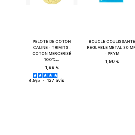
PELOTE DE COTON
BOUCLE COULISSANT
CALINE - TRIMITS :
REGLABLE METAL 30 M
COTON MERCERISÉ
- PRYM
100%...
Prix
1,90 €
Prix
1,99 €
4.9
/
5
-
137
avis