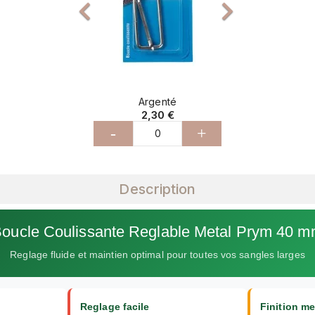


Argenté
2,30 €
-
+
Description
oucle Coulissante Reglable Metal Prym 40 
Reglage fluide et maintien optimal pour toutes vos sangles larges
Reglage facile
Finition me