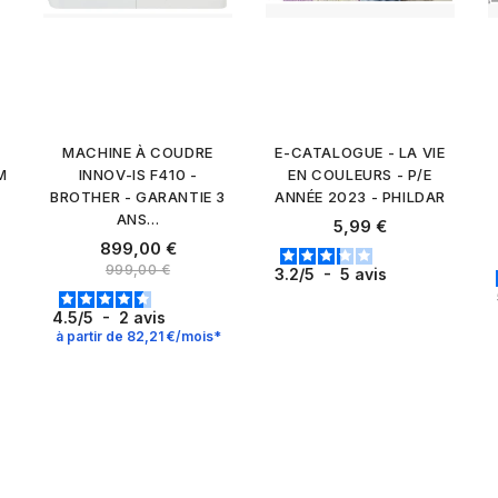
E
MACHINE À COUDRE
E-CATALOGUE - LA VIE
M
INNOV-IS F410 -
EN COULEURS - P/E
BROTHER - GARANTIE 3
ANNÉE 2023 - PHILDAR
ANS...
Prix
5,99 €
Prix
899,00 €
Prix normal
999,00 €
3.2
/
5
-
5
avis
4.5
/
5
-
2
avis
à partir de 82,21 €/mois*