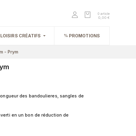
0 article
0,00 €
LOISIRS CRÉATIFS
PROMOTIONS
m - Prym
rym
 longueur des bandoulieres, sangles de
verti en un bon de réduction de