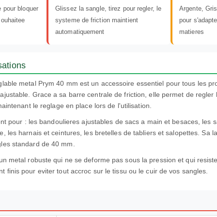
e pour bloquer
Glissez la sangle, tirez pour regler, le
Argente, Gris
souhaitee
systeme de friction maintient
pour s'adapte
automatiquement
matieres
sations
glable metal Prym 40 mm est un accessoire essentiel pour tous les pro
justable. Grace a sa barre centrale de friction, elle permet de regler 
maintenant le reglage en place lors de l'utilisation.
ment pour : les bandoulieres ajustables de sacs a main et besaces, les 
, les harnais et ceintures, les bretelles de tabliers et salopettes. Sa
gles standard de 40 mm.
un metal robuste qui ne se deforme pas sous la pression et qui resiste
finis pour eviter tout accroc sur le tissu ou le cuir de vos sangles.