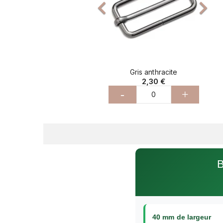


Gris anthracite
2,30 €
-
+
B
40 mm de largeur