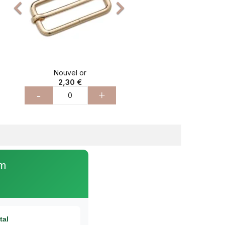


Nouvel or
2,30 €
-
+
mm
tal