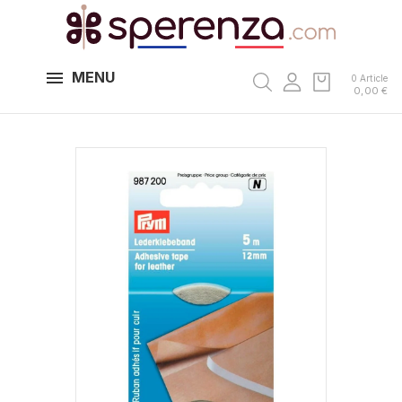
MENU
0 Article
0,00 €