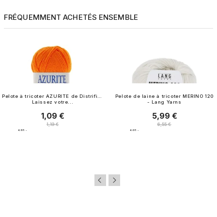
FRÉQUEMMENT ACHETÉS ENSEMBLE
Pelote à tricoter AZURITE de Distrifil -
Pelote de laine à tricoter MERINO 120
Laissez votre...
- Lang Yarns
1,09 €
5,99 €
Prix
Prix
Prix normal
Prix normal
1,19 €
6,55 €
4.8
/
5
-
4.6
/
5
-
1 242
avis
15
avis