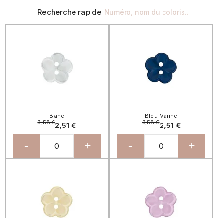
Recherche rapide
Blanc
Bleu Marine
3,58 €
3,58 €
2,51 €
2,51 €
-
+
-
+