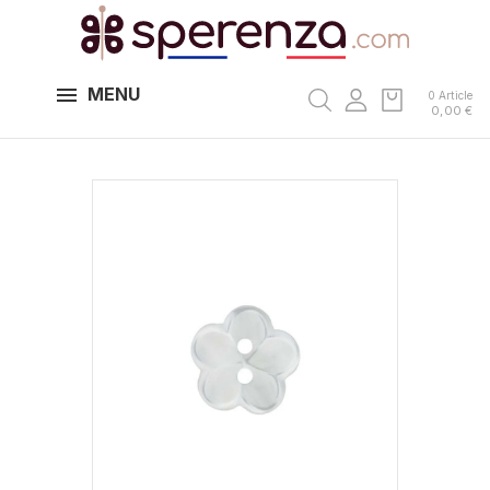
MENU
0 Article
0,00 €