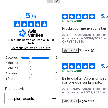
5
5
/
5
/
5
Avis vérifié
Produit comme je souhaitais
Avis du
17/04/2026
, suite à un
expérience du
09/04/2026
par
Basé sur
12
avis soumis à un
CHRYSTELE D.
contrôle
Voir tous les avis sur ce site
Utile
(0)
Signaler
5
étoiles
12
4
étoiles
0
5
/
5
3
étoiles
0
Avis vérifié
2
étoiles
0
Belle qualité. Coloris un peu 
1
étoile
0
sombre que sur la photo.
Trier les avis
Avis du
03/01/2026
, suite à un
expérience du
20/12/2025
par
Utile
(0)
Signaler