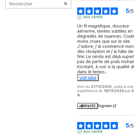
5
/
5
Avis vérifié
Un fil magnifique, douceur 
aérienne, teintes subtiles en 
dégradés de nuances. Coule
moins crues que sur le site. 
J'adore, j'ai commencé mon g
dès réception et j'ai hâte de 
finir. Le rendu est déjà super
pas de perte de poils mohair
tricotant, à voir si la qualité d
dans le temps
...
voir plus
Avis du
27/11/2025
, suite à une
expérience du
15/11/2025
par
S
A.
Utile
(0)
Signaler
5
/
5
Avis vérifié