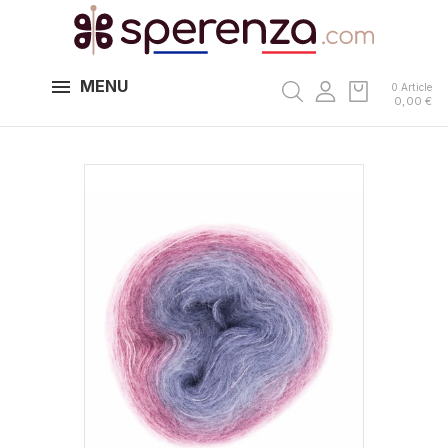
MENU
0 Article
0,00 €