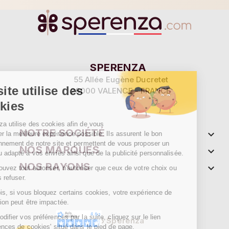
Continuer sans accepter
SPERENZA
55 Allée Eugène Ducretet
Ce site utilise des
26000 VALENCE - FRANCE
cookies
Sperenza utilise des cookies afin de vous
NOTRE SOCIÉTÉ

proposer la meilleure expérience possible. Ils assurent le bon
fonctionnement de notre site et permettent de vous proposer un
NOS MARQUES

contenu adapté à vos envies ainsi que de la publicité personnalisée.
NOS RAYONS

Vous pouvez tout autoriser, n'autoriser que ceux de votre choix ou
bien les refuser.
Toutefois, si vous bloquez certains cookies, votre expérience de
navigation peut être impactée.
Pour modifier vos préférences par la suite, cliquez sur le lien
2026 Sperenza
'Préférences de cookies' situé dans le pied de page.