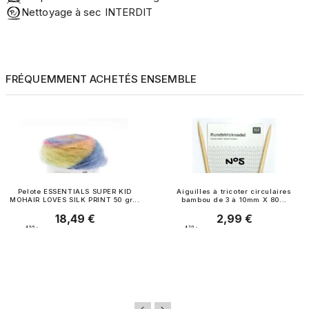
Nettoyage à sec INTERDIT
FRÉQUEMMENT ACHETÉS ENSEMBLE
Pelote ESSENTIALS SUPER KID
Aiguilles à tricoter circulaires
MOHAIR LOVES SILK PRINT 50 gr...
bambou de 3 à 10mm X 80...
18,49 €
2,99 €
Prix
Prix
4.5
/
5
-
4.7
/
5
-
14
avis
7
avis