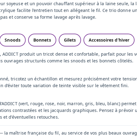
 soyeuse et un pouvoir chauffant supérieur à la laine seule, la lai
rylique facilite l’entretien tout en allégeant le fil. Ce trio donne 
te pas et conserve sa forme lavage après lavage.
Snoods
Bonnets
Gilets
Accessoires d’hiver
5, ADDICT produit un tricot dense et confortable, parfait pour les
lis ouvrages structurés comme les snoods et les bonnets côtelés.
nné, tricotez un échantillon et mesurez précisément votre tension
n d’éviter toute variation de teinte visible sur le vêtement fini.
d’ADDICT (vert, rouge, rose, noir, marron, gris, bleu, blanc) permet
ations contrastées et les jacquards graphiques. Pensez à prévoir 
ns et d’éventuelles retouches.
 la maîtrise française du fil, au service de vos plus beaux ouvrag