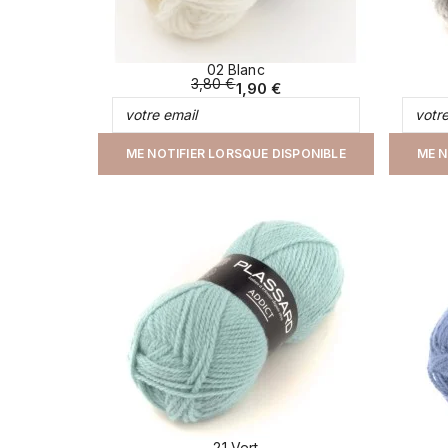
02 Blanc
3,80 €
1,90 €
ME NOTIFIER LORSQUE DISPONIBLE
ME N
21 Vert