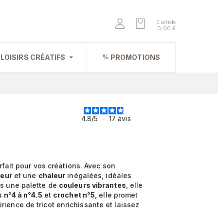
0 article
0,00 €
LOISIRS CRÉATIFS
PROMOTIONS
4.8
/
5
-
17
avis
arfait pour vos créations. Avec son
eur
et une
chaleur
inégalées, idéales
ns une palette de
couleurs vibrantes
, elle
s n°4 à n°4.5
et
crochet n°5
, elle promet
ience de tricot enrichissante et laissez