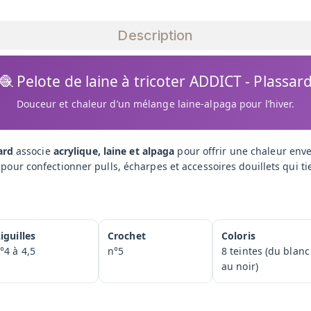
Description
🧶 Pelote de laine à tricoter ADDICT - Plassar
Douceur et chaleur d’un mélange laine-alpaga pour l’hiver.
ard
associe
acrylique, laine et alpaga
pour offrir une chaleur env
déal pour confectionner pulls, écharpes et accessoires douillets qui t
iguilles
Crochet
Coloris
°4 à 4,5
n°5
8 teintes (du blanc
au noir)