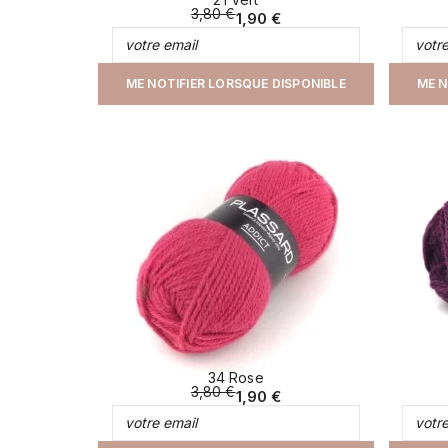
3,80 €
1,90 €
ME NOTIFIER LORSQUE DISPONIBLE
ME N
34 Rose
3,80 €
1,90 €