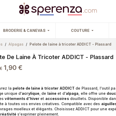
BRODERIE & CANEVAS
COUTURE
es
Alpagas
Pelote de laine à tricoter ADDICT - Plassard
te De Laine À Tricoter ADDICT - Plassard
1,90 €
€
vrez la
pelote de laine à tricoter ADDICT
de Plassard, l'outil p
e unique d'
acrylique
, de
laine
et d'
alpaga
, elle offre une
douc
des
vêtements d'hiver
et
accessoires
douillets. Disponible da
te à toutes vos envies créatives. Compatible avec des
aiguille
vrages moelleux et élégants. Choisissez ADDICT pour une expér
réativité
s'exprimer pleinement.