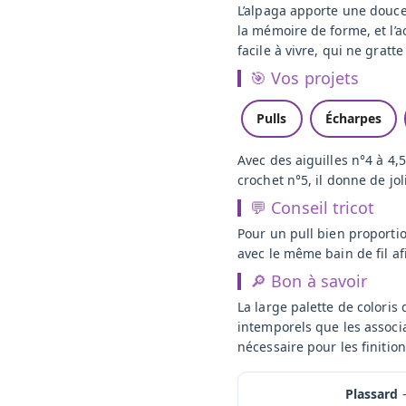
L’alpaga apporte une douceur
la mémoire de forme, et l’ac
facile à vivre, qui ne grat
🎯 Vos projets
Pulls
Écharpes
Avec des aiguilles n°4 à 4,
crochet n°5, il donne de jo
💬 Conseil tricot
Pour un pull bien proportio
avec le même bain de fil afi
🔎 Bon à savoir
La large palette de coloris 
intemporels que les associ
nécessaire pour les finitio
Plassard
—