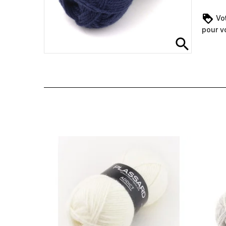
Vot
pour v
search