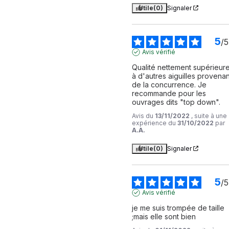
Utile
(0)
Signaler
5
/
5
Avis vérifié
Qualité nettement supérieure
à d'autres aiguilles provenant
de la concurrence. Je 
recommande pour les 
ouvrages dits "top down".
Avis du
13/11/2022
, suite à une
expérience du
31/10/2022
par
A.A.
Utile
(0)
Signaler
5
/
5
Avis vérifié
je me suis trompée de taille 
;mais elle sont bien