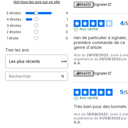
Voir tous les avis sur ce site
Utile
(0)
Signaler
5
étoiles
4
4
étoiles
1
4
/
5
3
étoiles
0
Avis vérifié
2
étoiles
0
rien de particulier à signaler, 
1
étoile
0
première commande de ce 
genre d'article
Trier les avis
Avis du
28/09/2023
, suite à un
expérience du
05/09/2023
par
A.A.
Utile
(0)
Signaler
5
/
5
Avis vérifié
Très bien pour des bonnets
Avis du
18/08/2023
, suite à un
expérience du
01/08/2023
par
A.A.