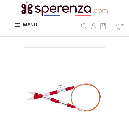
MENU
0 Article
0,00 €