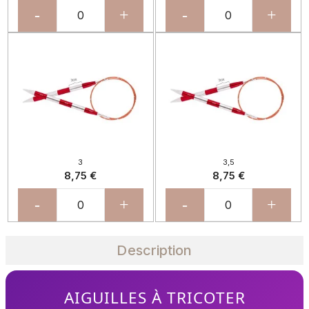
-
+
-
+
3
3,5
8,75 €
8,75 €
-
+
-
+
Description
AIGUILLES À TRICOTER