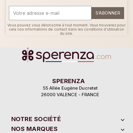
S’ABONNER
Vous pouvez vous désinscrire à tout moment. Vous trouverez pour
cela nos informations de contact dans les conditions d'utilisation
du site.
SPERENZA
55 Allée Eugène Ducretet
des
26000 VALENCE - FRANCE
fin de vous proposer la meilleure
NOTRE SOCIÉTÉ

ent le bon fonctionnement de notre site
r un contenu adapté à vos envies ainsi
NOS MARQUES

sée.