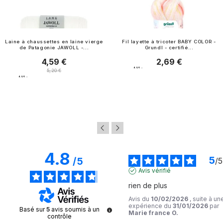
Laine à chaussettes en laine vierge
Fil layette à tricoter BABY COLOR -
de Patagonie JAWOLL -...
Grundl - certifié...
4,59 €
2,69 €
Prix
Prix
4.9
/
5
-
Prix normal
5,20 €
46
avis
4.9
/
5
-
20
avis
4.8
5
/
5
/
5
Avis vérifié
rien de plus
Avis du
10/02/2026
, suite à un
expérience du
31/01/2026
par
Basé sur
5
avis soumis à un
Marie france O.
contrôle