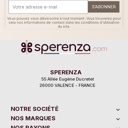
S’ABONNER
Vous pouvez vous désinscrire à tout moment. Vous trouverez pour
cela nos informations de contact dans les conditions d'utilisation
du site.
SPERENZA
55 Allée Eugène Ducretet
des
26000 VALENCE - FRANCE
fin de vous proposer la meilleure
NOTRE SOCIÉTÉ

ent le bon fonctionnement de notre site
r un contenu adapté à vos envies ainsi
NOS MARQUES

sée.
NOS RAYONS