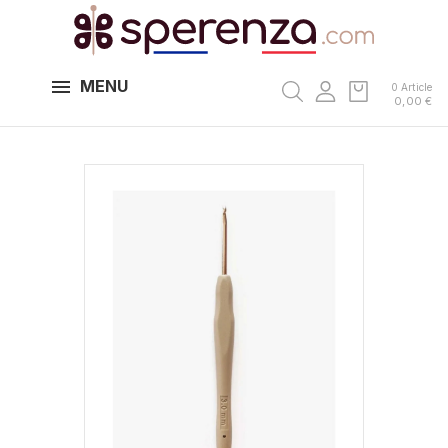
MENU
0 Article
0,00 €