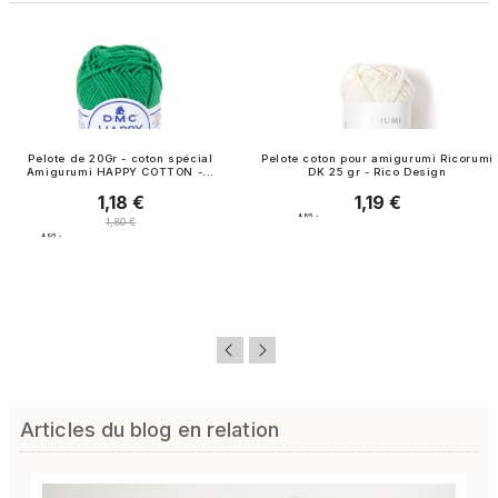
Pelote de 20Gr - coton spécial
Pelote coton pour amigurumi Ricorumi
Amigurumi HAPPY COTTON -...
DK 25 gr - Rico Design
1,18 €
1,19 €
Prix
Prix
4.8
/
5
-
Prix normal
1,80 €
98
avis
4.9
/
5
-
56
avis
Articles du blog en relation