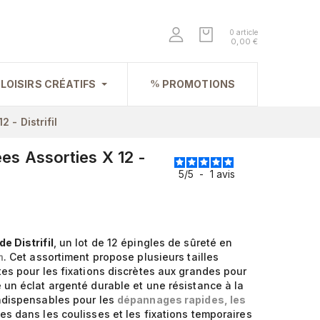
0 article
0,00 €
LOISIRS CRÉATIFS
PROMOTIONS
 - Distrifil
es Assorties X 12 -
5
/
5
-
1
avis
e Distrifil
, un lot de 12 épingles de sûreté en
n
. Cet assortiment propose plusieurs tailles
tes pour les fixations discrètes aux grandes pour
 un éclat argenté durable et une résistance à la
indispensables pour les
dépannages rapides, les
es dans les coulisses et les fixations temporaires