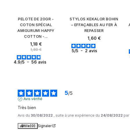
PELOTE DE 20GR -
STYLOS KEKALOR BOHIN
COTON SPÉCIAL
– EFFAÇABLES AU FER À
AMIGURUMI HAPPY
REPASSER
COTTON -...
Prix
1,60 €
Prix
1,18 €
Prix normal
1,80 €
5
/
5
-
2
avis
4.9
/
5
-
56
avis
5
/
5
Avis vérifié
Très bien
Avis du
30/08/2022
, suite à une expérience du
24/08/2022
par
Utile
(0)
Signaler