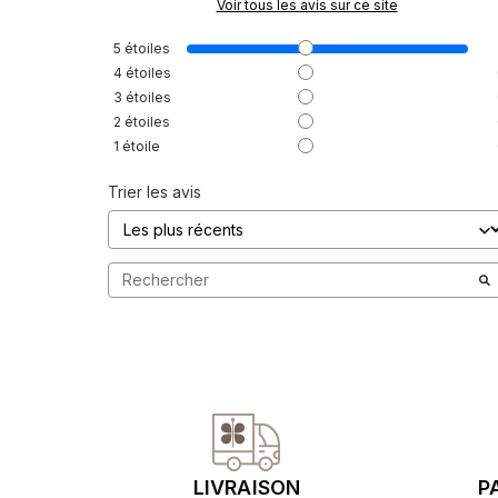
Voir tous les avis sur ce site
5
étoiles
4
étoiles
3
étoiles
2
étoiles
1
étoile
Trier les avis
LIVRAISON
P