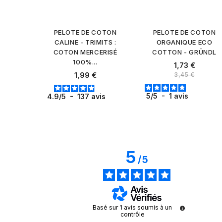
PELOTE DE COTON
PELOTE DE COTON
CALINE - TRIMITS :
ORGANIQUE ECO
COTON MERCERISÉ
COTTON - GRÜNDL
100%...
Prix
1,73 €
Prix normal
Prix
1,99 €
3,45 €
5
/
5
-
1
avis
4.9
/
5
-
137
avis
5
/
5
Basé sur
1
avis soumis à un
contrôle