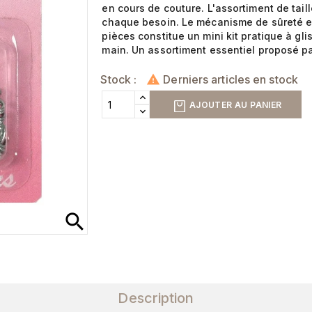
en cours de couture. L'assortiment de tai
chaque besoin. Le mécanisme de sûreté em
pièces constitue un mini kit pratique à gl
main. Un assortiment essentiel proposé par 
Stock :
Derniers articles en stock

AJOUTER AU PANIER
search
Description