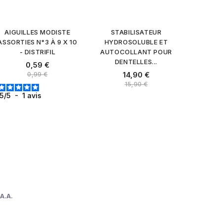
AIGUILLES MODISTE
STABILISATEUR
ASSORTIES N°3 À 9 X 10
HYDROSOLUBLE ET
- DISTRIFIL
AUTOCOLLANT POUR
DENTELLES...
Prix
0,59 €
Prix normal
Prix
14,90 €
0,99 €
Prix normal
15,90 €
5
/
5
-
1
avis
A.A.