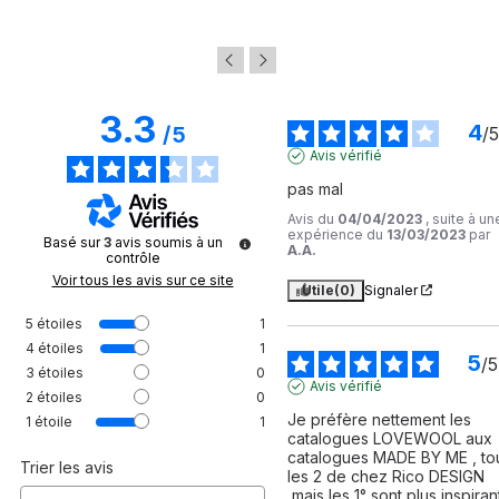
3.3
4
/
5
/
5
Avis vérifié
pas mal
Avis du
04/04/2023
, suite à un
expérience du
13/03/2023
par
Basé sur
3
avis soumis à un
A.A.
contrôle
Voir tous les avis sur ce site
Utile
(0)
Signaler
5
étoiles
1
4
étoiles
1
5
/
5
3
étoiles
0
Avis vérifié
2
étoiles
0
Je préfère nettement les 
1
étoile
1
catalogues LOVEWOOL aux 
catalogues MADE BY ME , tou
Trier les avis
les 2 de chez Rico DESIGN 
,mais les 1° sont plus inspirant