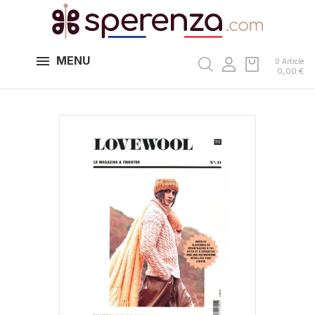
MENU
0 Article
0,00 €