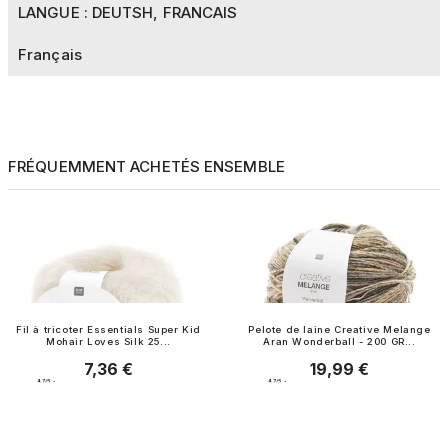
LANGUE : DEUTSH, FRANCAIS
Français
FRÉQUEMMENT ACHETÉS ENSEMBLE
Fil à tricoter Essentials Super Kid
Pelote de laine Creative Melange
Mohair Loves Silk 25...
Aran Wonderball - 200 GR...
7,36 €
19,99 €
Prix
Prix
4.7
/
5
-
4.7
/
5
-
27
avis
21
avis