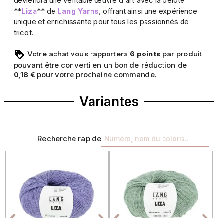
deviendra une véritable œuvre d'art avec la pelote
**
Liza
** de
Lang Yarns
, offrant ainsi une expérience
unique et enrichissante pour tous les passionnés de
tricot.
Votre achat vous rapportera
points
par produit
6
pouvant être converti en un bon de réduction de
pour votre prochaine commande.
0,18 €
Variantes
Recherche rapide
Précédent
Suivant
Précédent
Sui



