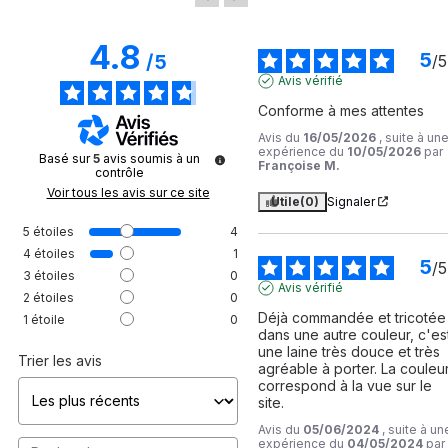
4.8
5
/
5
/
5
Avis vérifié
Conforme à mes attentes
Avis du
16/05/2026
, suite à un
expérience du
10/05/2026
par
Basé sur
5
avis soumis à un
Françoise M.
contrôle
Voir tous les avis sur ce site
Utile
(0)
Signaler
5
étoiles
4
4
étoiles
1
5
/
5
3
étoiles
0
Avis vérifié
2
étoiles
0
Déjà commandée et tricotée 
1
étoile
0
dans une autre couleur, c'est
une laine très douce et très 
Trier les avis
agréable à porter. La couleur
correspond à la vue sur le 
site.
Avis du
05/06/2024
, suite à un
expérience du
04/05/2024
par