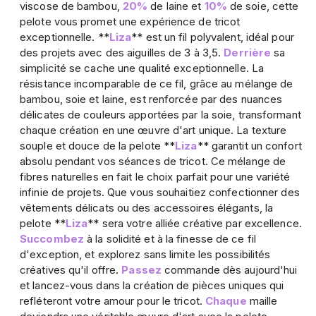
viscose de bambou,
20%
de laine et
10%
de soie, cette
pelote vous promet une expérience de tricot
exceptionnelle. **
Liza
** est un fil polyvalent, idéal pour
des projets avec des aiguilles de 3 à 3,5.
Derrière
sa
simplicité se cache une qualité exceptionnelle. La
résistance incomparable de ce fil, grâce au mélange de
bambou, soie et laine, est renforcée par des nuances
délicates de couleurs apportées par la soie, transformant
chaque création en une œuvre d'art unique. La texture
souple et douce de la pelote **
Liza
** garantit un confort
absolu pendant vos séances de tricot. Ce mélange de
fibres naturelles en fait le choix parfait pour une variété
infinie de projets. Que vous souhaitiez confectionner des
vêtements délicats ou des accessoires élégants, la
pelote **
Liza
** sera votre alliée créative par excellence.
Succombez
à la solidité et à la finesse de ce fil
d'exception, et explorez sans limite les possibilités
créatives qu'il offre.
Passez
commande dès aujourd'hui
et lancez-vous dans la création de pièces uniques qui
refléteront votre amour pour le tricot.
Chaque
maille