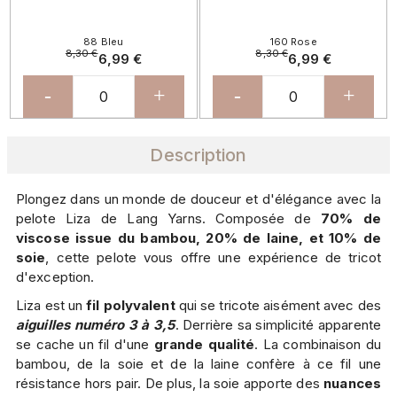
88 Bleu
160 Rose
8,30 €
8,30 €
6,99 €
6,99 €
-
+
-
+
Description
Plongez dans un monde de douceur et d'élégance avec la
pelote Liza de Lang Yarns. Composée de
70% de
viscose issue du bambou, 20% de laine, et 10% de
soie
, cette pelote vous offre une expérience de tricot
d'exception.
Liza est un
fil polyvalent
qui se tricote aisément avec des
aiguilles numéro 3 à 3,5
. Derrière sa simplicité apparente
se cache un fil d'une
grande qualité
. La combinaison du
bambou, de la soie et de la laine confère à ce fil une
résistance hors pair. De plus, la soie apporte des
nuances