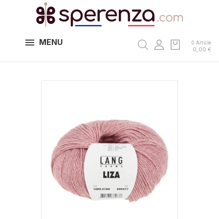
MENU
0 Article
0,00 €