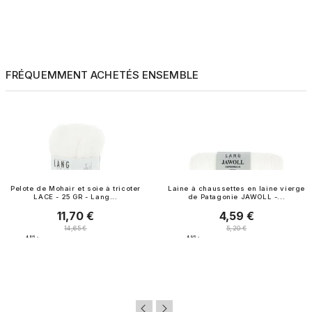
FRÉQUEMMENT ACHETÉS ENSEMBLE
Pelote de Mohair et soie à tricoter
Laine à chaussettes en laine vierge
LACE - 25 GR - Lang...
de Patagonie JAWOLL -...
11,70 €
4,59 €
Prix
Prix
Prix normal
Prix normal
14,65 €
5,20 €
4.8
/
5
-
4.9
/
5
-
15
avis
20
avis