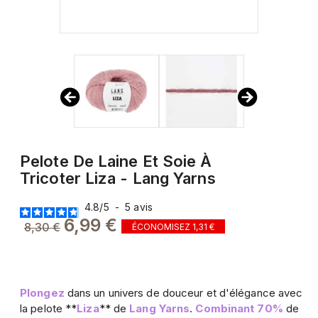
Pelote De Laine Et Soie À
Tricoter Liza - Lang Yarns
4.8
/
5
-
5
avis
6,99 €
8,30 €
ÉCONOMISEZ 1,31 €
Plongez
dans un univers de douceur et d'élégance avec
la pelote **
Liza
** de
Lang Yarns
.
Combinant
70%
de