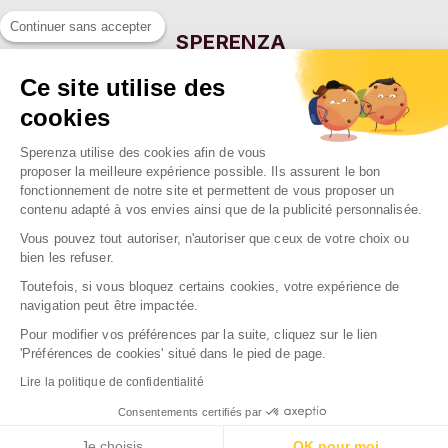
Continuer sans accepter
SPERENZA
55 Allée Eugène Ducretet
Ce site utilise des
26000 VALENCE - FRANCE
cookies
Sperenza utilise des cookies afin de vous
NOTRE SOCIÉTÉ

proposer la meilleure expérience possible. Ils assurent le bon
fonctionnement de notre site et permettent de vous proposer un
NOS MARQUES

contenu adapté à vos envies ainsi que de la publicité personnalisée.
NOS RAYONS

Vous pouvez tout autoriser, n'autoriser que ceux de votre choix ou
bien les refuser.
Toutefois, si vous bloquez certains cookies, votre expérience de
navigation peut être impactée.
Pour modifier vos préférences par la suite, cliquez sur le lien
2026 Sperenza
'Préférences de cookies' situé dans le pied de page.
Conception & réalisation : SFI
Lire la politique de confidentialité
Consentements certifiés par
Je choisis
OK pour moi