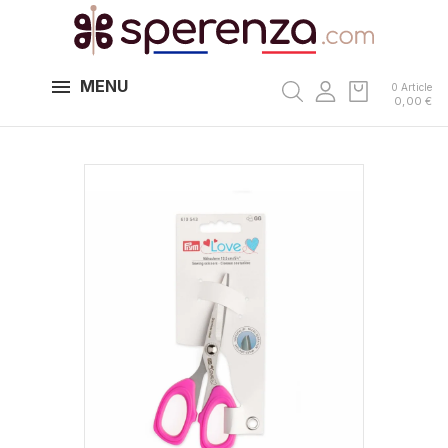
MENU
0 Article
0,00 €