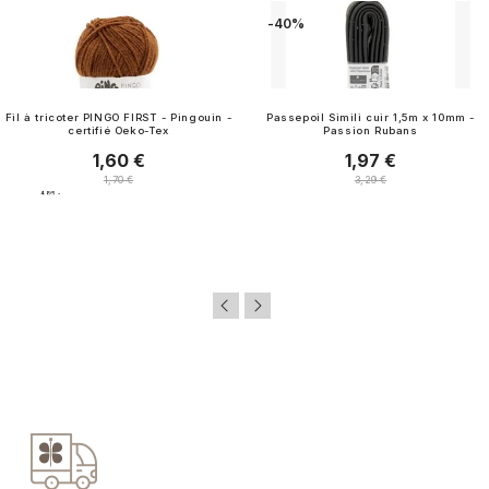
-40%
Fil à tricoter PINGO FIRST - Pingouin -
Passepoil Simili cuir 1,5m x 10mm -
certifié Oeko-Tex
Passion Rubans
1,60 €
1,97 €
Prix
Prix
Prix normal
Prix normal
1,70 €
3,29 €
4.8
/
5
-
213
avis