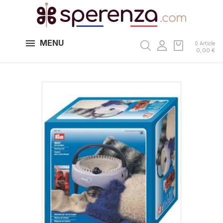
MENU
0 Article
0,00 €