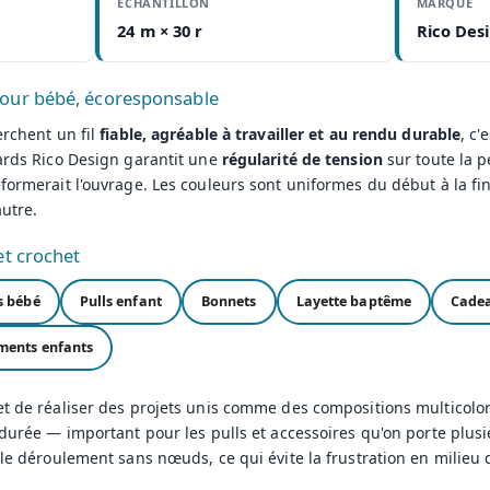
ÉCHANTILLON
MARQUE
24 m × 30 r
Rico Des
pour bébé, écoresponsable
erchent un fil
fiable, agréable à travailler et au rendu durable
, c'
dards Rico Design garantit une
régularité de tension
sur toute la 
formerait l'ouvrage. Les couleurs sont uniformes du début à la fin,
autre.
et crochet
s bébé
Pulls enfant
Bonnets
Layette baptême
Cadea
ments enfants
 de réaliser des projets unis comme des compositions multicolor
 durée — important pour les pulls et accessoires qu'on porte plusi
 le déroulement sans nœuds, ce qui évite la frustration en milieu 