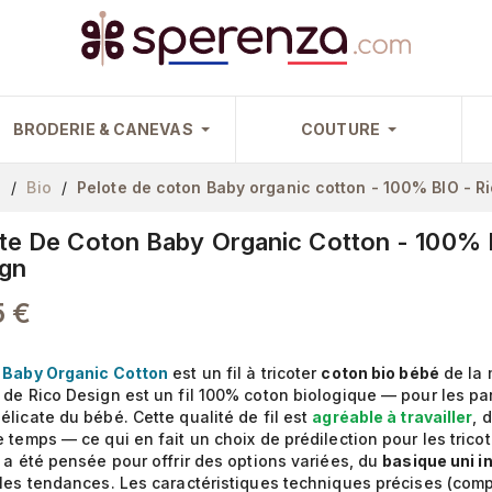
BRODERIE & CANEVAS
COUTURE
e
Bio
Pelote de coton Baby organic cotton - 100% BIO - R
te De Coton Baby Organic Cotton - 100% 
gn
5 €
 Baby Organic Cotton
est un fil à tricoter
coton bio bébé
de la
 de Rico Design est un fil 100% coton biologique — pour les pa
élicate du bébé. Cette qualité de fil est
agréable à travailler
, 
e temps — ce qui en fait un choix de prédilection pour les trico
s a été pensée pour offrir des options variées, du
basique uni i
 les tendances. Les caractéristiques techniques précises (comp