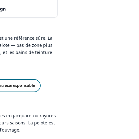
ign
est une référence sûre. La
pelote — pas de zone plus
 et les bains de teinture
u écoresponsable
es en jacquard ou rayures.
eurs saisons. La pelote est
d'ouvrage.