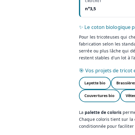
CROCHET
n°3,5
✨ Le coton biologique 
Pour les tricoteuses qui ch
fabrication selon les stan
serrée ou plus lâche qui dé
restent stables d'un lot à l'
🎯 Vos projets de tricot 
Layette bio
Brassière
Couvertures bio
Vête
La
palette de coloris
permet
Chaque coloris tient sur la
conditionnée pour faciliter