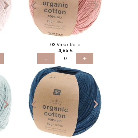



03 Vieux Rose
4,85 €
-
+
Suivant
Précédent
Suivant


