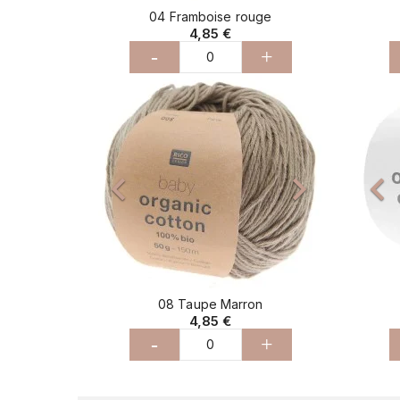
04 Framboise rouge
4,85 €
-
+
Précédent
Suivant
Pré


08 Taupe Marron
4,85 €
-
+