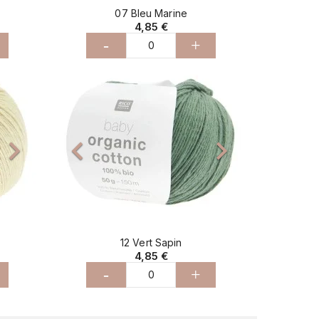
07 Bleu Marine
4,85 €
-
+
Suivant
Précédent
Suivant



12 Vert Sapin
4,85 €
-
+