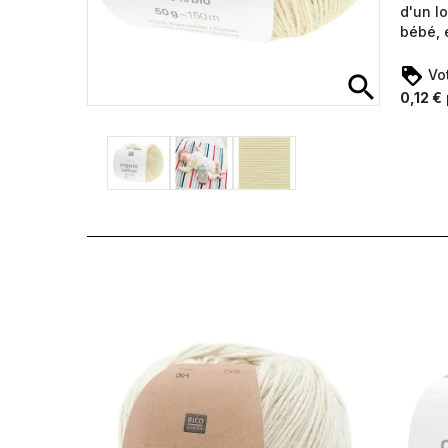
d'un lo
bébé, 
Vot
search
0,12 €
Précédent
Suivant
Pré