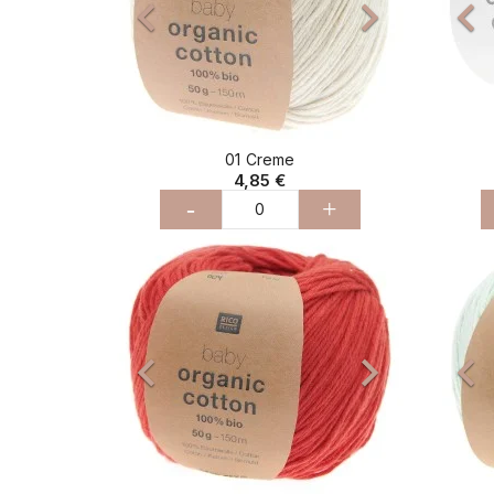


01 Creme
4,85 €
-
+
Précédent
Suivant
Pré

