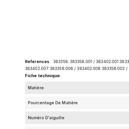
References
383358. 383358.001 / 383402.001 383
383402.007 383358.008 / 383402.008 383358.002 / 3
Fiche technique
Matière
Pourcentage De Matière
Numéro D'aiguille