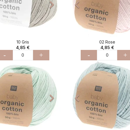



10 Gris
02 Rose
4,85 €
4,85 €
-
+
-
+
cédent
Suivant
Précédent


