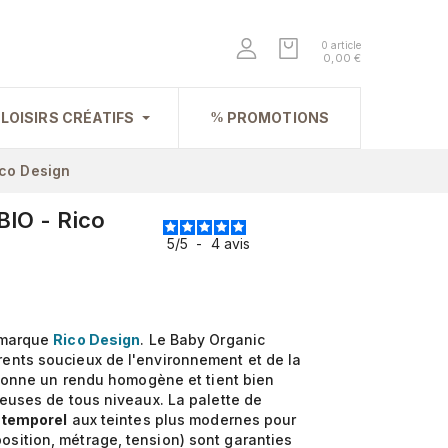
0 article
0,00 €
LOISIRS CRÉATIFS
PROMOTIONS
ico Design
BIO - Rico
5
/
5
-
4
avis
 marque
Rico Design
. Le Baby Organic
rents soucieux de l'environnement et de la
donne un rendu homogène et tient bien
teuses de tous niveaux. La palette de
ntemporel
aux teintes plus modernes pour
osition, métrage, tension) sont garanties