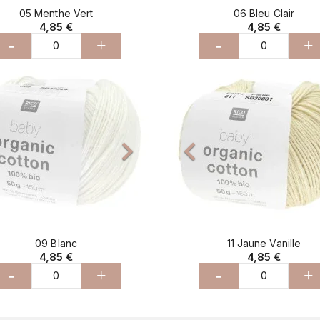
05 Menthe Vert
06 Bleu Clair
4,85 €
4,85 €
-
+
-
+
cédent
Suivant
Précédent



09 Blanc
11 Jaune Vanille
4,85 €
4,85 €
-
+
-
+