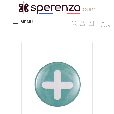
MENU
0 Article
0,00 €