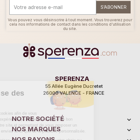
S’ABONNER
Vous pouvez vous désinscrire à tout moment. Vous trouverez pour
cela nos informations de contact dans les conditions d'utilisation
du site.
Continuer sans accepter
SPERENZA
55 Allée Eugène Ducretet
Ce site utilise des
26000 VALENCE - FRANCE
cookies
Sperenza utilise des cookies afin de vous
NOTRE SOCIÉTÉ

proposer la meilleure expérience possible. Ils assurent le bon
fonctionnement de notre site et permettent de vous proposer un
NOS MARQUES

contenu adapté à vos envies ainsi que de la publicité personnalisée.
NOS RAYONS