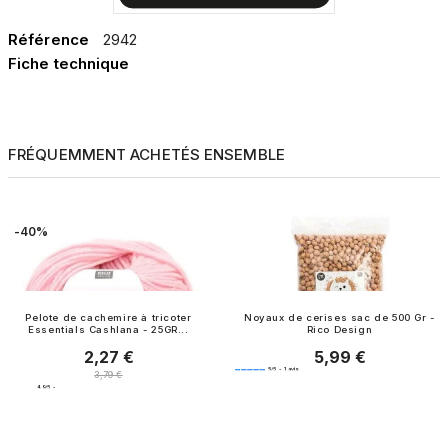
Référence
2942
Fiche technique
FRÉQUEMMENT ACHETÉS ENSEMBLE
-40%
Pelote de cachemire à tricoter
Noyaux de cerises sac de 500 Gr -
Essentials Cashlana - 25GR...
Rico Design
2,27 €
5,99 €
Prix
Prix
5
/
5
-
1
avis
Prix normal
3,79 €
4.9
/
5
-
9
avis