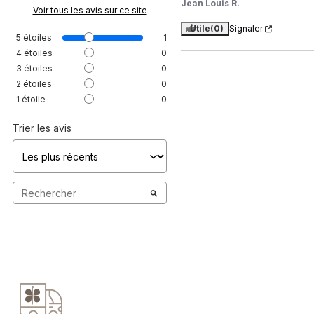
Jean Louis R.
Voir tous les avis sur ce site
Utile
(0)
Signaler
5
étoiles
1
4
étoiles
0
3
étoiles
0
2
étoiles
0
1
étoile
0
Trier les avis