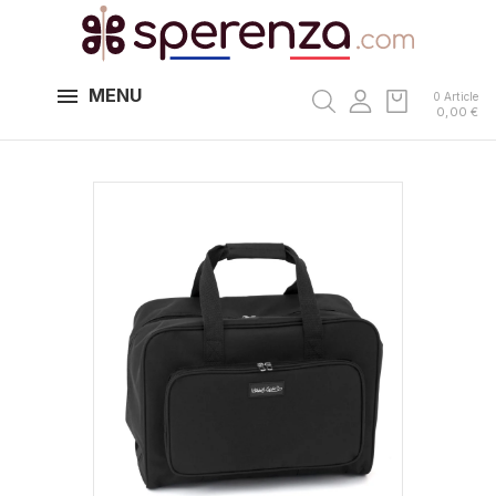
MENU
0 Article
0,00 €