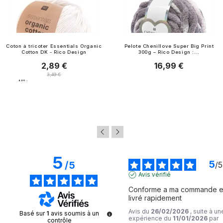
Coton à tricoter Essentials Organic
Pelote Chenillove Super Big Print
Cotton DK - Rico Design
300g – Rico Design :...
2,89 €
16,99 €
Prix
Prix
Prix normal
3,49 €
4.8
/
5
-
34
avis
5
5
/
5
/
5
Avis vérifié
Conforme a ma commande et
livré rapidement
Avis du
26/02/2026
, suite à un
Basé sur
1
avis soumis à un
expérience du
11/01/2026
par
contrôle