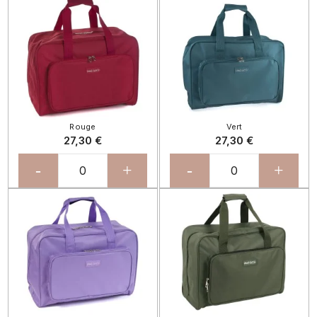
Rouge
Vert
27,30 €
27,30 €
-
+
-
+