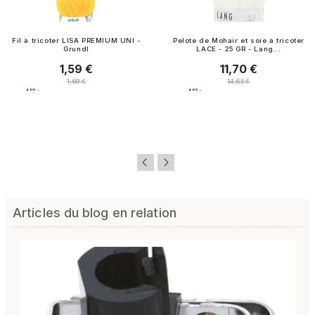
Fil à tricoter LISA PREMIUM UNI -
Pelote de Mohair et soie à tricoter
Grundl
LACE - 25 GR - Lang...
1,59 €
11,70 €
Prix
Prix
Prix normal
Prix normal
1,69 €
14,65 €
4.8
/
5
-
4.8
/
5
-
156
avis
15
avis
Articles du blog en relation