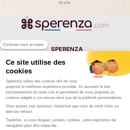
du site.
Continuer sans accepter
SPERENZA
55 Allée Eugène Ducretet
Ce site utilise des
26000 VALENCE - FRANCE
cookies
Sperenza utilise des cookies afin de vous
NOTRE SOCIÉTÉ

proposer la meilleure expérience possible. Ils assurent le bon
fonctionnement de notre site et permettent de vous proposer un
NOS MARQUES

contenu adapté à vos envies ainsi que de la publicité personnalisée.
NOS RAYONS

Vous pouvez tout autoriser, n'autoriser que ceux de votre choix ou
bien les refuser.
Toutefois, si vous bloquez certains cookies, votre expérience de
navigation peut être impactée.