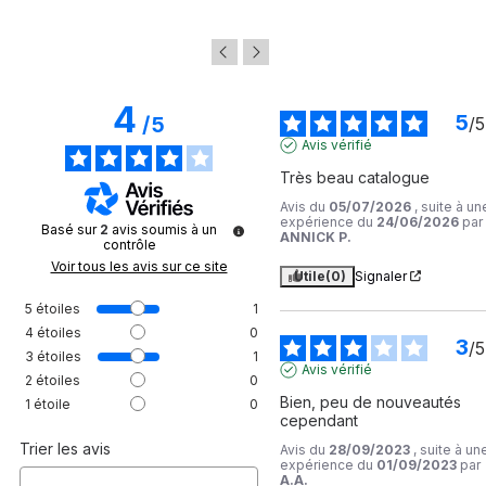
4
5
/
5
/
5
Avis vérifié
Très beau catalogue
Avis du
05/07/2026
, suite à un
expérience du
24/06/2026
par
Basé sur
2
avis soumis à un
ANNICK P.
contrôle
Voir tous les avis sur ce site
Utile
(0)
Signaler
5
étoiles
1
4
étoiles
0
3
/
5
3
étoiles
1
Avis vérifié
2
étoiles
0
Bien, peu de nouveautés 
1
étoile
0
cependant
Trier les avis
Avis du
28/09/2023
, suite à un
expérience du
01/09/2023
par
A.A.