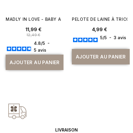
MADLY IN LOVE - BABY ALPAGA ET MÉRINO À TRICOTER - 
PELOTE DE LAINE À TRICOT
Prix
Prix
11,99 €
4,99 €
Prix normal
12,49 €
5
/
5
-
3
avis
4.8
/
5
-
5
avis
AJOUTER AU PANIER
AJOUTER AU PANIER
LIVRAISON