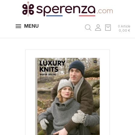
MENU
0 Article
0,00 €