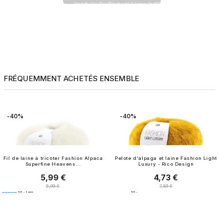
/modules/lpsflipbook/views/pdf/pdf_62_1.pdf
FRÉQUEMMENT ACHETÉS ENSEMBLE
-40%
-40%
Fil de laine à tricoter Fashion Alpaca
Pelote d'alpaga et laine Fashion Light
Superfine Heavens...
Luxury - Rico Design
5,99 €
4,73 €
Prix
Prix
Prix normal
Prix normal
9,99 €
7,89 €
5
/
5
-
1
avis
5
/
5
-
10
avis