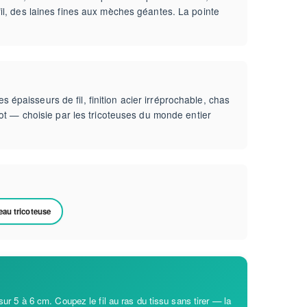
il, des laines fines aux mèches géantes. La pointe
s épaisseurs de fil, finition acier irréprochable, chas
ot — choisie par les tricoteuses du monde entier
eau tricoteuse
 sur 5 à 6 cm. Coupez le fil au ras du tissu sans tirer — la