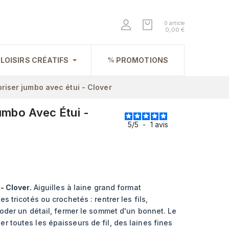
0 article
0,00 €
LOISIRS CRÉATIFS
PROMOTIONS
priser jumbo avec étui - Clover
Jumbo Avec Étui -
5
/
5
-
1
avis
- Clover.
Aiguilles à laine grand format
s tricotés ou crochetés : rentrer les fils,
roder un détail, fermer le sommet d'un bonnet. Le
 toutes les épaisseurs de fil, des laines fines