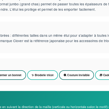
format jumbo (grand chas) permet de passer toutes les épaisseurs de f
fendre. L'étui les protège et permet de les emporter facilement.
ibrées : différentes tailles dans un même étui pour s'adapter à toutes le
 marque Clover est la référence japonaise pour les accessoires de tric
Fermer un bonnet
✨ Broderie tricot
🧶 Couture invisible
🎁 Cad
e en suivant la direction de la maille (verticale ou horizontale selon le motif)