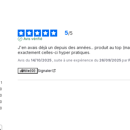
5
/
5
Avis vérifié
J'en avais déjà un depuis des années... produit au top (mais p
exactement celles-ci hyper pratiques.
Avis du
14/10/2025
, suite à une expérience du
26/09/2025
par
Utile
(0)
Signaler
1
0
0
0
0