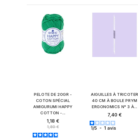
PELOTE DE 20GR -
AIGUILLES À TRICOTE
COTON SPÉCIAL
40 CM À BOULE PRYM
AMIGURUMI HAPPY
ERGONOMICS N° 3 À...
COTTON -...
Prix
7,40 €
Prix
1,18 €
Prix normal
1,80 €
1
/
5
-
1
avis