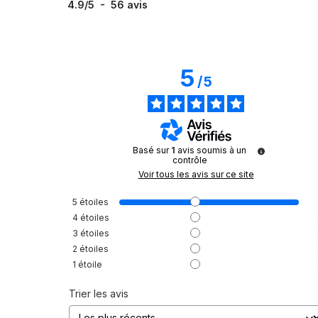
4.9
/
5
-
56
avis
5
/
5
Basé sur
1
avis soumis à un
contrôle
Voir tous les avis sur ce site
5
étoiles
4
étoiles
3
étoiles
2
étoiles
1
étoile
Trier les avis