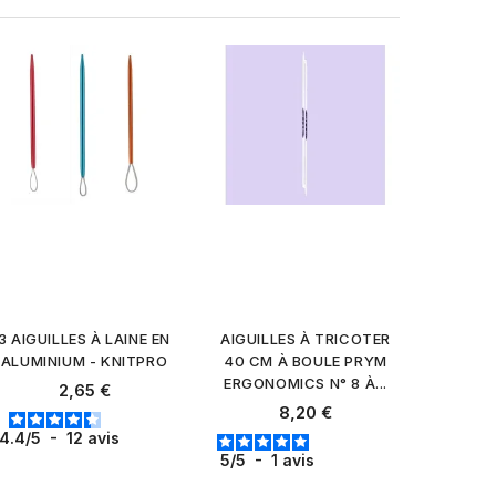
3 AIGUILLES À LAINE EN
AIGUILLES À TRICOTER
ALUMINIUM - KNITPRO
40 CM À BOULE PRYM
ERGONOMICS N° 8 À...
Prix
2,65 €
Prix
8,20 €
4.4
/
5
-
12
avis
5
/
5
-
1
avis