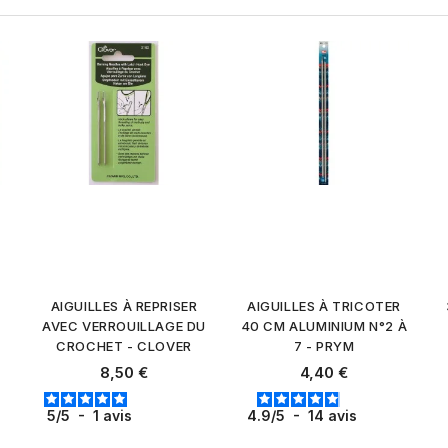
R
AIGUILLES À REPRISER
AIGUILLES À TRICOTER
AVEC VERROUILLAGE DU
40 CM ALUMINIUM N°2 À
CROCHET - CLOVER
7 - PRYM
Prix
Prix
8,50 €
4,40 €
5
/
5
-
1
avis
4.9
/
5
-
14
avis