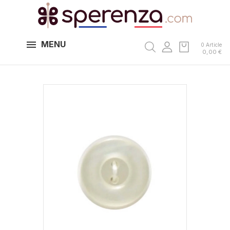
MENU
0 Article
0,00 €