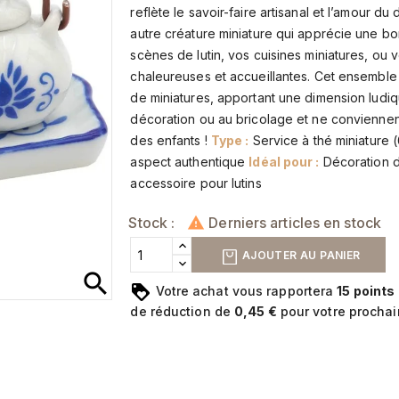
reflète le savoir-faire artisanal et l’amour du 
autre créature miniature qui apprécie une bo
scènes de lutin, vos cuisines miniatures, o
chaleureuses et accueillantes. Cet ensemble
de miniatures, apportant une dimension ludiqu
décoration ou au bricolage et ne conviennen
des enfants !
Type :
Service à thé miniature 
aspect authentique
Idéal pour :
Décoration d
accessoire pour lutins
Stock :
Derniers articles en stock

AJOUTER AU PANIER
search
Votre achat vous rapportera
15
points
de réduction de
0,45 €
pour votre procha