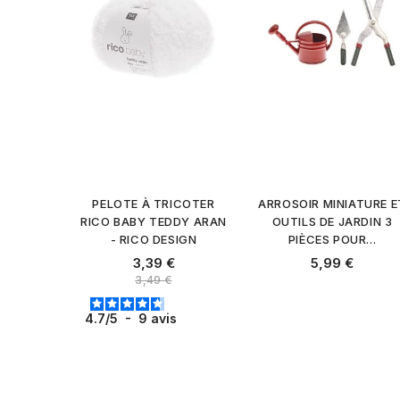
PELOTE À TRICOTER
ARROSOIR MINIATURE E
RICO BABY TEDDY ARAN
OUTILS DE JARDIN 3
- RICO DESIGN
PIÈCES POUR...
Prix
Prix
3,39 €
5,99 €
Prix normal
3,49 €
4.7
/
5
-
9
avis