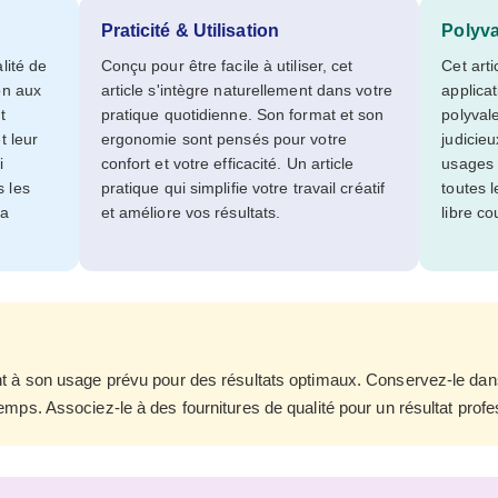
Praticité & Utilisation
Polyv
lité de
Conçu pour être facile à utiliser, cet
Cet art
on aux
article s'intègre naturellement dans votre
applica
t
pratique quotidienne. Son format et son
polyval
t leur
ergonomie sont pensés pour votre
judicieu
i
confort et votre efficacité. Un article
usages 
s les
pratique qui simplifie votre travail créatif
toutes l
ra
et améliore vos résultats.
libre co
nt à son usage prévu pour des résultats optimaux. Conservez-le da
emps. Associez-le à des fournitures de qualité pour un résultat profe