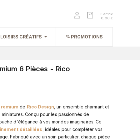
0 article
0,00 €
LOISIRS CRÉATIFS
PROMOTIONS
emium 6 Pièces - Rico
 Premium
de
Rico Design
, un ensemble charmant et
s miniatures. Conçu pour les passionnés de
 touche d'élégance à vos mondes imaginaires. Ce
finement détaillées
, idéales pour compléter vos
lage. Fabriqué avec un soin particulier, chaque pièce