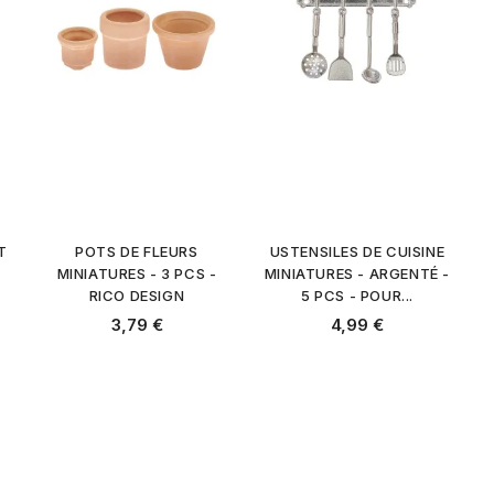
T
POTS DE FLEURS
USTENSILES DE CUISINE
MINIATURES - 3 PCS -
MINIATURES - ARGENTÉ -
RICO DESIGN
5 PCS - POUR...
Prix
Prix
3,79 €
4,99 €