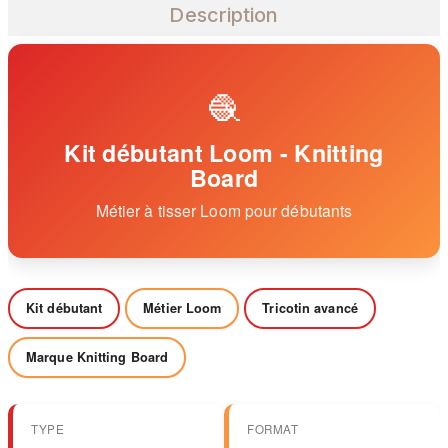
Description
🧶
Kit débutant Loom - Knitting
Board
Métier à tisser Loom pour débutants
Kit débutant
Métier Loom
Tricotin avancé
Marque Knitting Board
TYPE
FORMAT