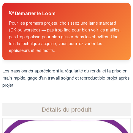
💡 Démarrer le Loom
Pour les premiers projets, choisissez une laine standard
(DK ou worsted) — pas trop fine pour bien voir les mailles,
pas trop épaisse pour bien glisser dans les chevilles. Une
fois la technique acquise, vous pourrez varier les
épaisseurs et les motifs.
Les passionnés apprécieront la régularité du rendu et la prise en
main rapide, gage d'un travail soigné et reproductible projet après
projet.
Détails du produit