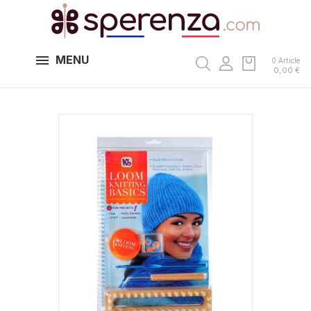
MENU
0 Article
0,00 €