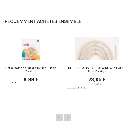
FRÉQUEMMENT ACHETÉS ENSEMBLE
Set à pompon Made By Me - Rico
KIT TRICOTIN CIRCULAIRE 4 PIECES -
Design
Rico Design
8,99 €
23,95 €
Prix
Prix
5
/
5
-
1
avis
Prix normal
24,99 €
5
/
5
-
2
avis