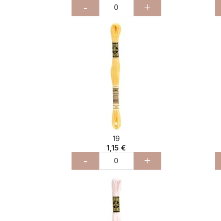
-
+
19
1,15 €
-
+