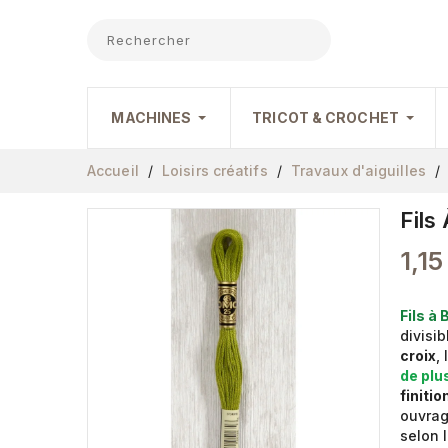
MACHINES
TRICOT & CROCHET
Accueil
Loisirs créatifs
Travaux d'aiguilles
Fils
1,15
Fils à
divisi
croix
,
de plu
finiti
ouvrag
selon 