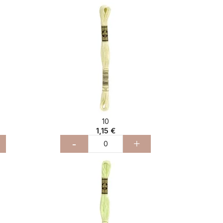
10
1,15 €
-
+