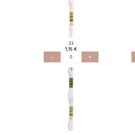
23
1,15 €
-
+