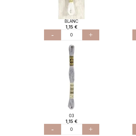
BLANC
1,15 €
-
+
03
1,15 €
-
+