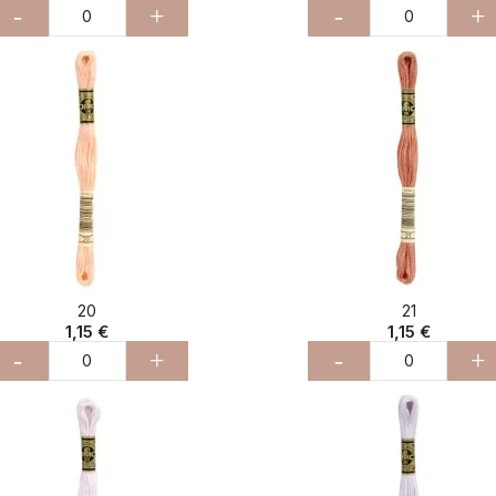
-
+
-
+
20
21
1,15 €
1,15 €
-
+
-
+