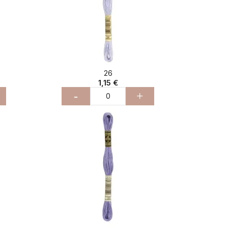
26
1,15 €
-
+