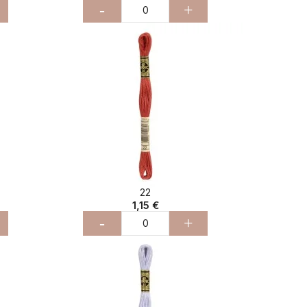
-
+
22
1,15 €
-
+