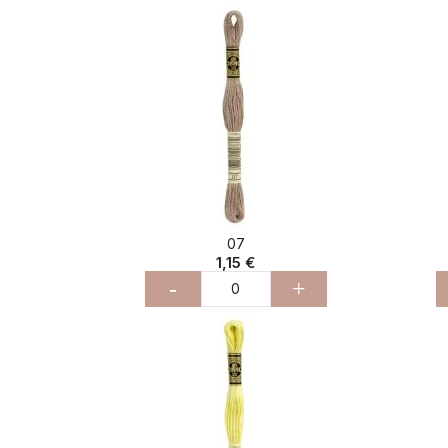
07
1,15 €
-
+