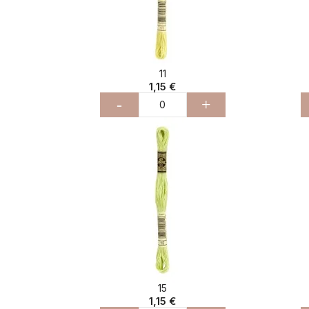
11
1,15 €
-
+
15
1,15 €