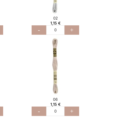
02
1,15 €
-
+
06
1,15 €
-
+