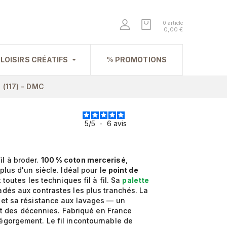
0 article
0,00 €
LOISIRS CRÉATIFS
PROMOTIONS
l (117) - DMC
5
/
5
-
6
avis
il à broder.
100 % coton mercerisé
,
plus d'un siècle. Idéal pour le
point de
 toutes les techniques fil à fil. Sa
palette
adés aux contrastes les plus tranchés. La
 et sa résistance aux lavages — un
t des décennies. Fabriqué en France
dégorgement. Le fil incontournable de