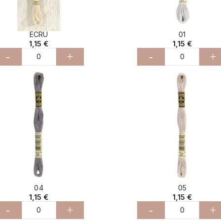
ECRU
01
1,15 €
1,15 €
-
+
-
+
04
05
1,15 €
1,15 €
-
+
-
+