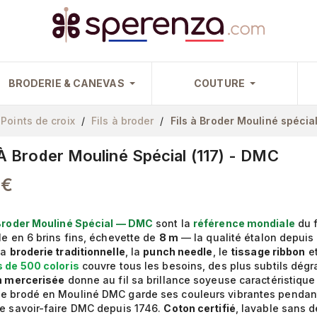
BRODERIE & CANEVAS
COUTURE
Points de croix
Fils à broder
Fils à Broder Mouliné spécia
 À Broder Mouliné Spécial (117) - DMC
 €
 Broder Mouliné Spécial — DMC
sont la
référence mondiale
du f
ble en 6 brins fins, échevette de
8 m
— la qualité étalon depuis 
 la
broderie traditionnelle
, la
punch needle
, le
tissage ribbon
et
s de 500 coloris
couvre tous les besoins, des plus subtils dégr
on mercerisée
donne au fil sa brillance soyeuse caractéristique
e brodé en Mouliné DMC garde ses couleurs vibrantes pendan
le savoir-faire DMC depuis 1746.
Coton certifié
, lavable sans 