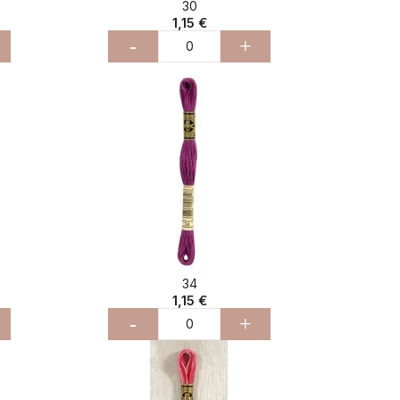
30
1,15 €
-
+
34
1,15 €
-
+