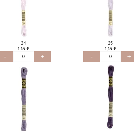
24
25
1,15 €
1,15 €
-
+
-
+