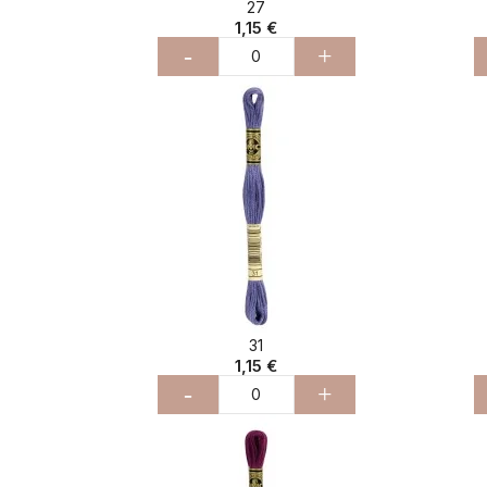
27
1,15 €
-
+
31
1,15 €
-
+