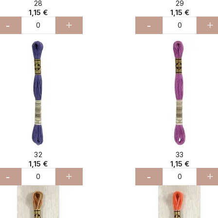
28
29
1,15 €
1,15 €
-
+
-
+
32
33
1,15 €
1,15 €
-
+
-
+