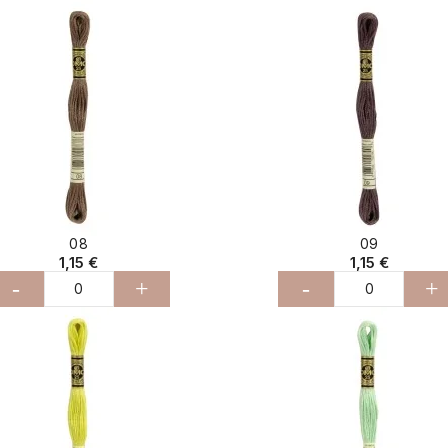
08
09
1,15 €
1,15 €
-
+
-
+